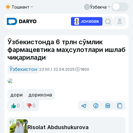
Тошкент
Ўзбекча
Ўзбекистонда 6 трлн сўмлик
фармацевтика маҳсулотлари ишлаб
чиқарилади
Ўзбекистон
23:50 / 22.04.2025
1800
дори
дорихона
0
0
Risolat Abdushukurova