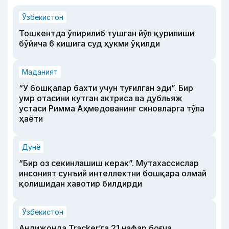
Ўзбекистон
Тошкентда ўпирилиб тушган йўл қурилиши
бўйича 6 кишига суд ҳукми ўқилди
Маданият
“У бошқалар бахти учун туғилган эди”. Бир
умр отасини кутган актриса ва дубльяж
устаси Римма Аҳмедованинг синовларга тўла
ҳаёти
Дунё
“Бир оз секинлашиш керак”. Мутахассислар
инсоният сунъий интеллектни бошқара олмай
қолишидан хавотир билдирди
Ўзбекистон
Андижонда Tracker’га 21 нафар боғча