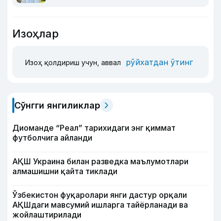
Изоҳлар
рўйхатдан ўтинг
Изоҳ қолдириш учун, аввал
Сўнгги янгиликлар
Диоманде “Реал” тарихидаги энг қиммат
футболчига айланди
АҚШ Украина билан разведка маълумотлари
алмашишни қайта тиклади
Ўзбекистон фуқаролари янги дастур орқали
АҚШдаги мавсумий ишларга тайёрланади ва
жойлаштирилади