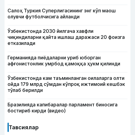
Салоҳ Туркия Суперлигасининг энг кўп маош
олувчи футболчисига айланди
Ўзбекистонда 2030 йилгача хавфли
чиқиндиларни қайта ишлаш даражаси 20 фоизга
етказилади
Германияда пиёдаларни уриб юборган
афғонистонлик умрбод қамоққа ҳукм қилинди
Ўзбекистонда кам таъминланган оилаларга олти
ойда 179 млрд сўмдан кўпроқ ижтимоий кешбэк
тўлаб берилди
Бразилияда капибаралар парламент биносига
бостириб кирди (видео)
Тавсиялар