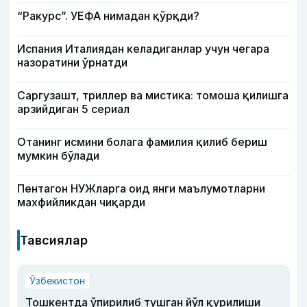
“Ракурс”. УЕФА нимадан қўрқди?
Испания Италиядан келадиганлар учун чегара
назоратини ўрнатди
Саргузашт, триллер ва мистика: томоша қилишга
арзийдиган 5 сериал
Отанинг исмини болага фамилия қилиб бериш
мумкин бўлади
Пентагон НУЖларга оид янги маълумотларни
махфийликдан чиқарди
Тавсиялар
Ўзбекистон
Тошкентда ўпирилиб тушган йўл қурилиши