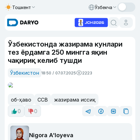
Тошкент
Ўзбекча
Ўзбекистонда жазирама кунлари
тез ёрдамга 250 мингга яқин
чақириқ келиб тушди
Ўзбекистон
18:50 / 07.07.2025
2223
об-ҳаво
ССВ
жазирама иссиқ
0
0
Nigora A'loyeva