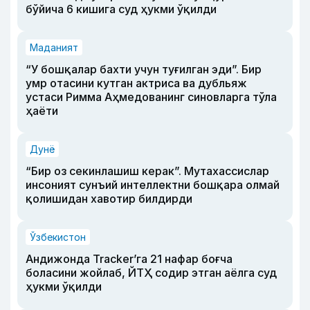
бўйича 6 кишига суд ҳукми ўқилди
Маданият
“У бошқалар бахти учун туғилган эди”. Бир
умр отасини кутган актриса ва дубльяж
устаси Римма Аҳмедованинг синовларга тўла
ҳаёти
Дунё
“Бир оз секинлашиш керак”. Мутахассислар
инсоният сунъий интеллектни бошқара олмай
қолишидан хавотир билдирди
Ўзбекистон
Андижонда Tracker’га 21 нафар боғча
боласини жойлаб, ЙТҲ содир этган аёлга суд
ҳукми ўқилди