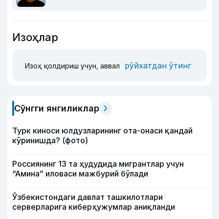
Изоҳлар
рўйхатдан ўтинг
Изоҳ қолдириш учун, аввал
Сўнгги янгиликлар
Турк киноси юлдузларининг ота-онаси қандай
кўринишда? (фото)
Россиянинг 13 та ҳудудида мигрантлар учун
“Амина” иловаси мажбурий бўлади
Ўзбекистондаги давлат ташкилотлари
серверларига киберҳужумлар аниқланди