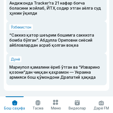
Андижонда Tracker’га 21 нафар боғча
боласини жойлаб, ЙТҲ содир этган аёлга суд
ҳукми ўқилди
Ўзбекистон
“Саккиз қатор шеърим бошимга саккизта
бомба бўлган”. Абдулла Ориповни сиёсий
айбловлардан асраб қолган воқеа
Дунё
Мариупол қамалини ёриб ўтган ва “Изварино
қозони”дан чиққан қаҳрамон — Украина
армияси бош қўмондони Драпатий ҳақида
Бош саҳифа
Тасма
Меню
Видеолар
Дарё FM