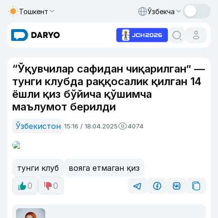
Тошкент
Ўзбекча
“Ўқувчилар сафидан чиқарилган” —
тунги клубда раққосалик қилган 14
ёшли қиз бўйича қўшимча
маълумот берилди
Ўзбекистон
15:16 / 18.04.2025
4074
тунги клуб
вояга етмаган қиз
0
0