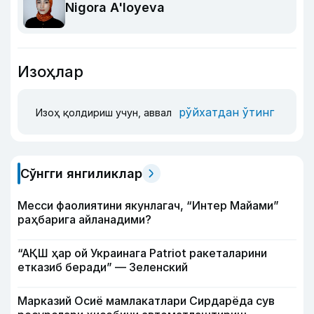
Nigora A'loyeva
Изоҳлар
рўйхатдан ўтинг
Изоҳ қолдириш учун, аввал
Сўнгги янгиликлар
Месси фаолиятини якунлагач, “Интер Майами”
раҳбарига айланадими?
“АҚШ ҳар ой Украинага Patriot ракеталарини
етказиб беради” — Зеленский
Марказий Осиё мамлакатлари Сирдарёда сув