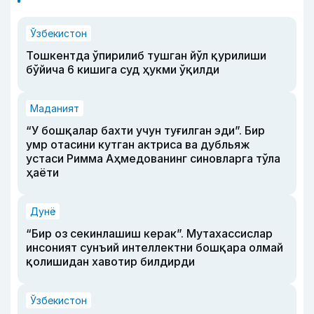
Ўзбекистон
Тошкентда ўпирилиб тушган йўл қурилиши
бўйича 6 кишига суд ҳукми ўқилди
Маданият
“У бошқалар бахти учун туғилган эди”. Бир
умр отасини кутган актриса ва дубльяж
устаси Римма Аҳмедованинг синовларга тўла
ҳаёти
Дунё
“Бир оз секинлашиш керак”. Мутахассислар
инсоният сунъий интеллектни бошқара олмай
қолишидан хавотир билдирди
Ўзбекистон