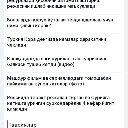
ресурслари ҳисобини автоматлаштириш
режасини ишлаб чиқишни маъқуллади
Болаларда қуруқ йўтални тезда даволаш учун
нима қилиш керак?
Туркия Қора денгизда кемалар ҳаракатини
чеклади
Қашқадарёда янги қурилаётган кўприкнинг
балкаси тушиб кетди (видео)
Машҳур фильм ва сериаллардаги томошабин
пайқамаган қўпол хатолар (фото)
Россияда теракт режалаштирган ва Сурияга
кетишга уринган сурхондарёлик 4 нафар йигит
қамалди
Тавсиялар