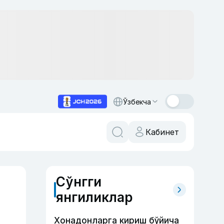
Ўзбекча
Кабинет
Сўнгги
янгиликлар
Хонадонларга кириш бўйича