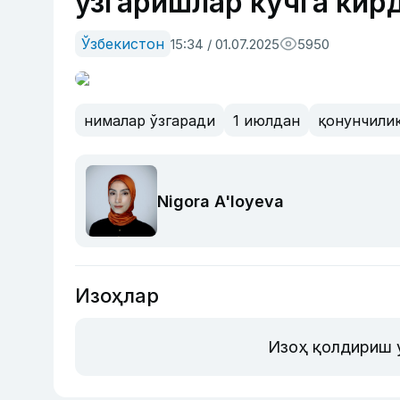
ўзгаришлар кучга кир
Ўзбекистон
15:34 / 01.07.2025
5950
нималар ўзгаради
1 июлдан
қонунчили
Nigora A'loyeva
Изоҳлар
Изоҳ қолдириш 