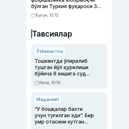
фоҳишаликка юбормоқчи
бўлган Туркия фуқароси 3
йилга қамалди
Бугун, 15:12
Тавсиялар
Ўзбекистон
Тошкентда ўпирилиб
тушган йўл қурилиши
бўйича 6 кишига суд
ҳукми ўқилди
Кеча, 10:10
Маданият
“У бошқалар бахти
учун туғилган эди”. Бир
умр отасини кутган
актриса ва дубльяж