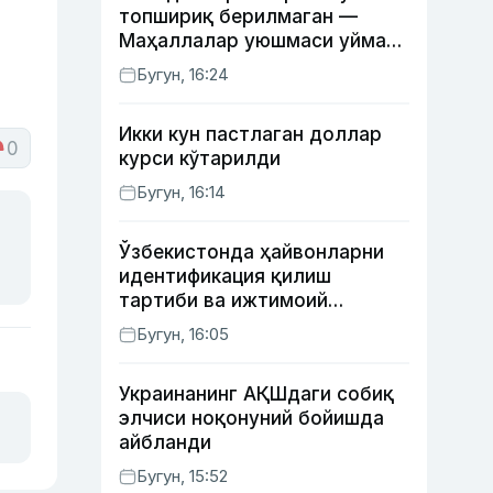
топшириқ берилмаган —
Маҳаллалар уюшмаси уйма-
уй юрган масъуллар ҳақида
Бугун, 16:24
Икки кун пастлаган доллар
0
курси кўтарилди
Бугун, 16:14
Ўзбекистонда ҳайвонларни
идентификация қилиш
тартиби ва ижтимоий
тармоқлардаги фейк
Бугун, 16:05
хабарларга изоҳ берилди
Украинанинг АҚШдаги собиқ
элчиси ноқонуний бойишда
айбланди
Бугун, 15:52