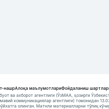
т-нашр
Алоқа маълумотлари
Фойдаланиш шартлар
буот ва ахборот агентлиги (ЎзМАА, ҳозирги Ўзбеки
мавий коммуникациялар агентлиги) томонидан 13.0
ўйхатга олинган. Матнли материалларни тўлиқ кўчи