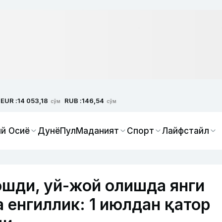
EUR :
RUB :
14 053,18
146,54
сўм
сўм
й Осиё
Дунё
Пул
Маданият
Спорт
Лайфстайл
ошди, уй-жой олишда янги
 енгиллик: 1 июлдан қатор