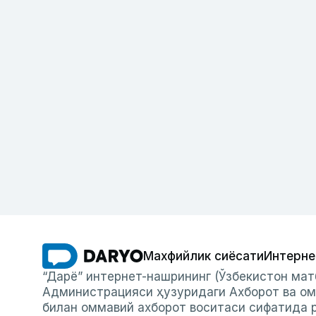
Махфийлик сиёсати
Интерне
“Дарё” интернет-нашрининг (Ўзбекистон мат
Администрацияси ҳузуридаги Ахборот ва ом
билан оммавий ахборот воситаси сифатида р