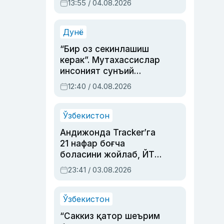
13:55 / 04.08.2026
устаси Римма
Аҳмедованинг
синовларга тўла ҳаёти
Дунё
“Бир оз секинлашиш
керак”. Мутахассислар
инсоният сунъий
интеллектни бошқара
12:40 / 04.08.2026
олмай қолишидан
хавотир билдирди
Ўзбекистон
Андижонда Tracker’га
21 нафар боғча
боласини жойлаб, ЙТҲ
содир этган аёлга суд
23:41 / 03.08.2026
ҳукми ўқилди
Ўзбекистон
“Саккиз қатор шеърим