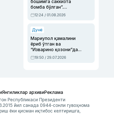
бошимга саккизта
бомба бўлган”.
Абдулла Ориповни
12:24 / 01.08.2026
сиёсий айбловлардан
асраб қолган воқеа
Дунё
Мариупол қамалини
ёриб ўтган ва
“Изварино қозони”дан
чиққан қаҳрамон —
19:50 / 29.07.2026
Украина армияси бош
қўмондони Драпатий
ҳақида
и
Янгиликлар архиви
Реклама
стон Республикаси Президенти
3.2015 йил санада 0944-сонли гувоҳнома
риш ёки қисман иқтибос келтиришга,