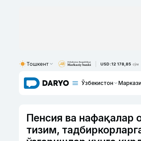
Тошкент
USD :
12 178,85
сўм
Ўзбекистон
Маркази
Пенсия ва нафақалар 
тизим, тадбиркорларга