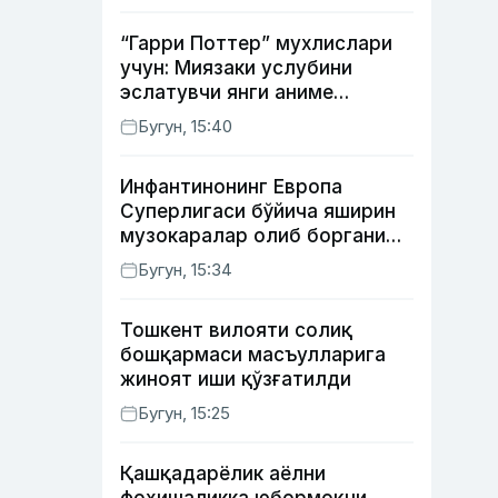
“Гарри Поттер” мухлислари
учун: Миязаки услубини
эслатувчи янги аниме
томошабинлар эътиборини
Бугун, 15:40
қозонмоқда
Инфантинонинг Европа
Суперлигаси бўйича яширин
музокаралар олиб боргани
фош бўлди
Бугун, 15:34
Тошкент вилояти солиқ
бошқармаси масъулларига
жиноят иши қўзғатилди
Бугун, 15:25
Қашқадарёлик аёлни