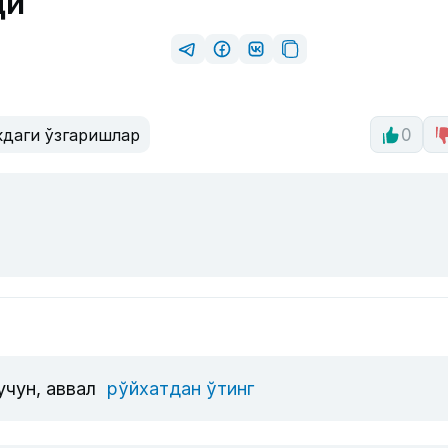
ди
кдаги ўзгаришлар
0
учун, аввал
рўйхатдан ўтинг