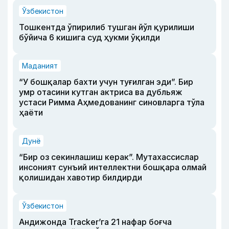
Ўзбекистон
Тошкентда ўпирилиб тушган йўл қурилиши
бўйича 6 кишига суд ҳукми ўқилди
Маданият
“У бошқалар бахти учун туғилган эди”. Бир
умр отасини кутган актриса ва дубльяж
устаси Римма Аҳмедованинг синовларга тўла
ҳаёти
Дунё
“Бир оз секинлашиш керак”. Мутахассислар
инсоният сунъий интеллектни бошқара олмай
қолишидан хавотир билдирди
Ўзбекистон
Андижонда Tracker’га 21 нафар боғча