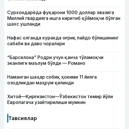
Сурхондарёда фуқарони 1000 доллар эвазига
Миллий гвардияга ишга киритиб қўймоқчи бўлган
шахс ушланди
Нафас олганда куракда оғриқ пайдо бўлишининг
сабаби ва даво чоралари
“Барселона” Родри учун қанча тўламоқчи
эканлиги маълум бўлди — Романо
Наманган шаҳар собиқ ҳокими 11 йилга
озодликдан маҳрум қилинди
Хитой—Қирғизистон—Ўзбекистон темир йўли
Европагача узайтирилиши мумкин
Тавсиялар