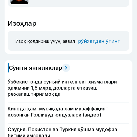
Изоҳлар
рўйхатдан ўтинг
Изоҳ қолдириш учун, аввал
Сўнгги янгиликлар
Ўзбекистонда сунъий интеллект хизматлари
ҳажмини 1,5 млрд долларга етказиш
режалаштирилмоқда
Кинода ҳам, мусиқада ҳам муваффақият
қозонган Голливуд юлдузлари (видео)
Саудия, Покистон ва Туркия қўшма мудофаа
битими имзолади