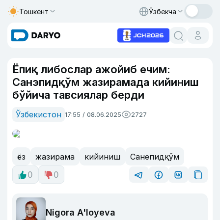
Тошкент
Ўзбекча
Ёпиқ либослар ажойиб ечим:
Санэпидқўм жазирамада кийиниш
бўйича тавсиялар берди
Ўзбекистон
17:55 / 08.06.2025
2727
ёз
жазирама
кийиниш
Санепидқўм
0
0
Nigora A'loyeva