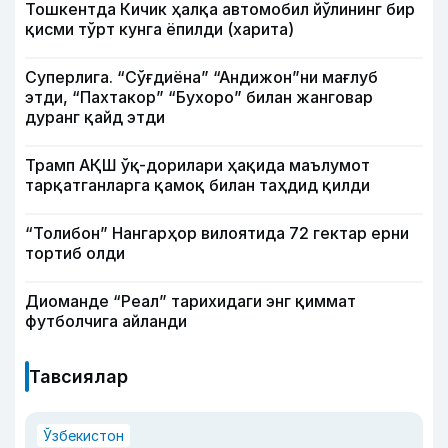
Тошкентда Кичик ҳалқа автомобил йўлининг бир
қисми тўрт кунга ёпилди (харита)
Суперлига. “Сўғдиёна” “Андижон”ни мағлуб
этди, “Пахтакор” “Бухоро” билан жанговар
дуранг қайд этди
Трамп АҚШ ўқ-дорилари ҳақида маълумот
тарқатганларга қамоқ билан таҳдид қилди
“Толибон” Нангарҳор вилоятида 72 гектар ерни
тортиб олди
Диоманде “Реал” тарихидаги энг қиммат
футболчига айланди
Тавсиялар
Ўзбекистон