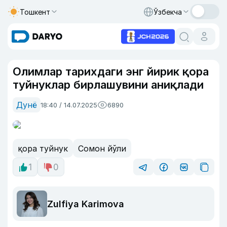
Тошкент
Ўзбекча
Олимлар тарихдаги энг йирик қора
туйнуклар бирлашувини аниқлади
Дунё
18:40 / 14.07.2025
6890
қора туйнук
Сомон йўли
1
0
Zulfiya Karimova