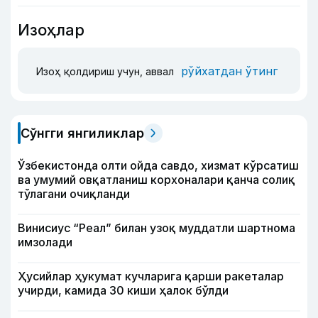
Изоҳлар
рўйхатдан ўтинг
Изоҳ қолдириш учун, аввал
Сўнгги янгиликлар
Ўзбекистонда олти ойда савдо, хизмат кўрсатиш
ва умумий овқатланиш корхоналари қанча солиқ
тўлагани очиқланди
Винисиус “Реал” билан узоқ муддатли шартнома
имзолади
Ҳусийлар ҳукумат кучларига қарши ракеталар
учирди, камида 30 киши ҳалок бўлди