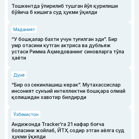
Тошкентда ўпирилиб тушган йўл қурилиши
бўйича 6 кишига суд ҳукми ўқилди
Маданият
“У бошқалар бахти учун туғилган эди”. Бир
умр отасини кутган актриса ва дубльяж
устаси Римма Аҳмедованинг синовларга тўла
ҳаёти
Дунё
“Бир оз секинлашиш керак”. Мутахассислар
инсоният сунъий интеллектни бошқара олмай
қолишидан хавотир билдирди
Ўзбекистон
Андижонда Tracker’га 21 нафар боғча
боласини жойлаб, ЙТҲ содир этган аёлга суд
ҳукми ўқилди