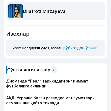
Dilafro‘z Mirzayeva
Изоҳлар
рўйхатдан ўтинг
Изоҳ қолдириш учун, аввал
Сўнгги янгиликлар
Диоманде “Реал” тарихидаги энг қиммат
футболчига айланди
АҚШ Украина билан разведка маълумотлари
алмашишни қайта тиклади