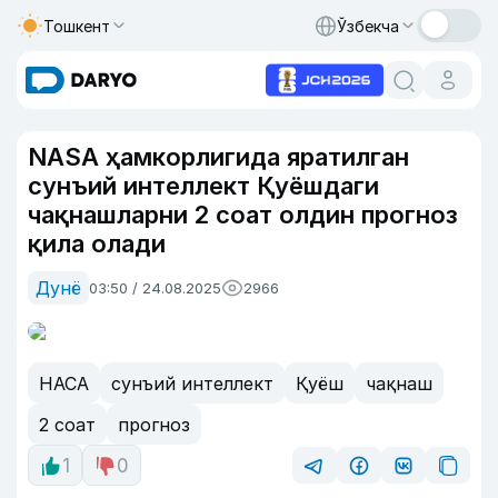
Тошкент
Ўзбекча
NASA ҳамкорлигида яратилган
сунъий интеллект Қуёшдаги
чақнашларни 2 соат олдин прогноз
қила олади
Дунё
03:50 / 24.08.2025
2966
НАСА
сунъий интеллект
Қуёш
чақнаш
2 соат
прогноз
1
0