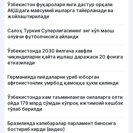
Ўзбекистон фуқаролари янги дастур орқали
АҚШдаги мавсумий ишларга тайёрланади ва
жойлаштирилади
Салоҳ Туркия Суперлигасининг энг кўп маош
олувчи футболчисига айланди
Ўзбекистонда 2030 йилгача хавфли
чиқиндиларни қайта ишлаш даражаси 20 фоизга
етказилади
Германияда пиёдаларни уриб юборган
афғонистонлик умрбод қамоққа ҳукм қилинди
Ўзбекистонда кам таъминланган оилаларга олти
ойда 179 млрд сўмдан кўпроқ ижтимоий кешбэк
тўлаб берилди
Бразилияда капибаралар парламент биносига
бостириб кирди (видео)