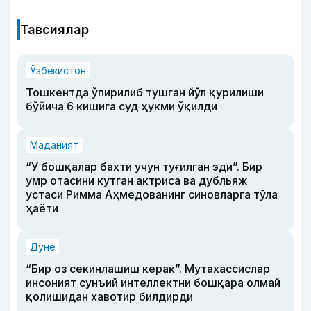
Тавсиялар
Ўзбекистон
Тошкентда ўпирилиб тушган йўл қурилиши
бўйича 6 кишига суд ҳукми ўқилди
Маданият
“У бошқалар бахти учун туғилган эди”. Бир
умр отасини кутган актриса ва дубльяж
устаси Римма Аҳмедованинг синовларга тўла
ҳаёти
Дунё
“Бир оз секинлашиш керак”. Мутахассислар
инсоният сунъий интеллектни бошқара олмай
қолишидан хавотир билдирди