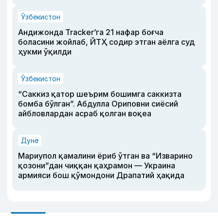
Ўзбекистон
Андижонда Tracker’га 21 нафар боғча
боласини жойлаб, ЙТҲ содир этган аёлга суд
ҳукми ўқилди
Ўзбекистон
“Саккиз қатор шеърим бошимга саккизта
бомба бўлган”. Абдулла Ориповни сиёсий
айбловлардан асраб қолган воқеа
Дунё
Мариупол қамалини ёриб ўтган ва “Изварино
қозони”дан чиққан қаҳрамон — Украина
армияси бош қўмондони Драпатий ҳақида