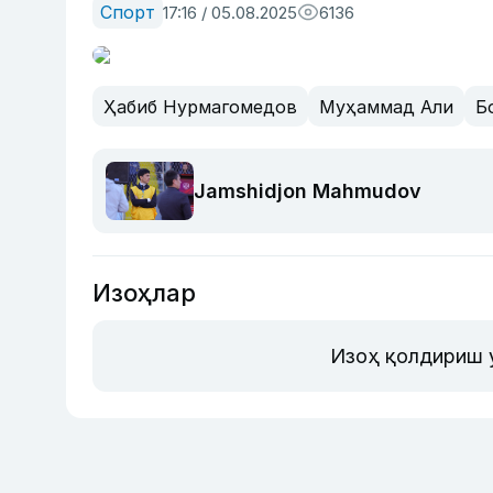
Спорт
17:16 / 05.08.2025
6136
Ҳабиб Нурмагомедов
Муҳаммад Али
Б
Jamshidjon Mahmudov
Изоҳлар
Изоҳ қолдириш 