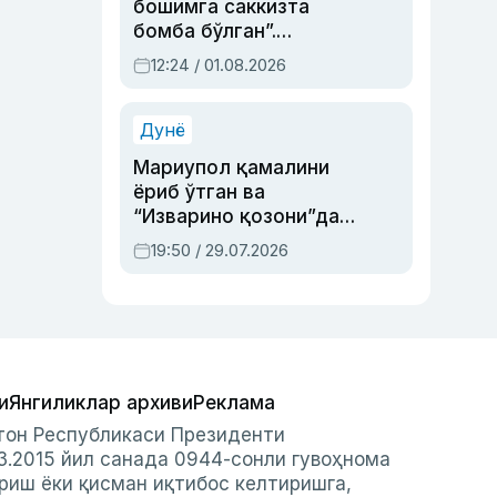
бошимга саккизта
бомба бўлган”.
Абдулла Ориповни
12:24 / 01.08.2026
сиёсий айбловлардан
асраб қолган воқеа
Дунё
Мариупол қамалини
ёриб ўтган ва
“Изварино қозони”дан
чиққан қаҳрамон —
19:50 / 29.07.2026
Украина армияси бош
қўмондони Драпатий
ҳақида
и
Янгиликлар архиви
Реклама
стон Республикаси Президенти
3.2015 йил санада 0944-сонли гувоҳнома
риш ёки қисман иқтибос келтиришга,