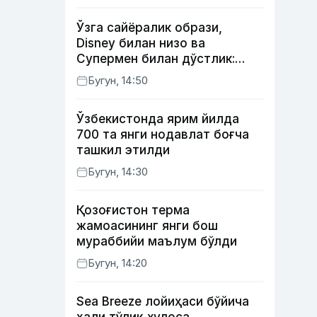
Ўзга сайёралик образи,
Disney билан низо ва
Супермен билан дўстлик:
актёр Робин Уильямс ҳақида
Бугун, 14:50
кўпчилик билмайдиган
фактлар
Ўзбекистонда ярим йилда
700 та янги нодавлат боғча
ташкил этилди
Бугун, 14:30
Қозоғистон терма
жамоасининг янги бош
мураббийи маълум бўлди
Бугун, 14:20
Sea Breeze лойиҳаси бўйича