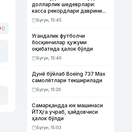
долларлик шедеврлари:
касса рекордлари даврини
бошлаб берган 4 та фильм
Бугун, 15:45
0
Угандалик футболчи
босқинчилар ҳужуми
оқибатида ҳалок бўлди
Бугун, 15:40
Дунё бўйлаб Boeing 737 Мах
самолётлари текширилади
Бугун, 15:20
Самарқандда юк машинаси
ЙТҲга учраб, ҳайдовчиси
ҳалок бўлди
Бугун, 15:03