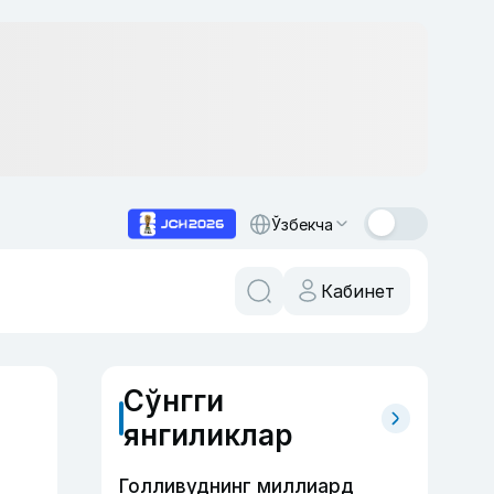
Ўзбекча
Кабинет
Сўнгги
янгиликлар
Голливуднинг миллиард