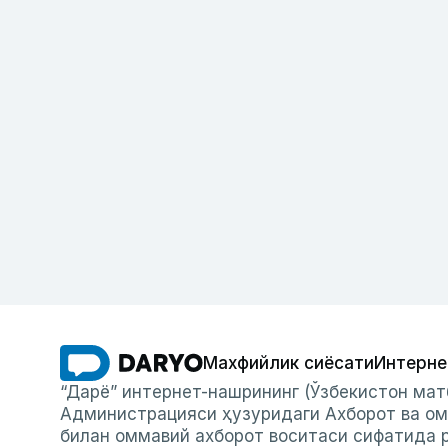
Махфийлик сиёсати
Интерне
“Дарё” интернет-нашрининг (Ўзбекистон мат
Администрацияси ҳузуридаги Ахборот ва ом
билан оммавий ахборот воситаси сифатида р