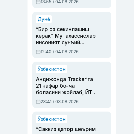
13:55 / 04.08.2026
устаси Римма
Аҳмедованинг
синовларга тўла ҳаёти
Дунё
“Бир оз секинлашиш
керак”. Мутахассислар
инсоният сунъий
интеллектни бошқара
12:40 / 04.08.2026
олмай қолишидан
хавотир билдирди
Ўзбекистон
Андижонда Tracker’га
21 нафар боғча
боласини жойлаб, ЙТҲ
содир этган аёлга суд
23:41 / 03.08.2026
ҳукми ўқилди
Ўзбекистон
“Саккиз қатор шеърим