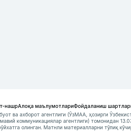
т-нашр
Алоқа маълумотлари
Фойдаланиш шартлар
буот ва ахборот агентлиги (ЎзМАА, ҳозирги Ўзбеки
мавий коммуникациялар агентлиги) томонидан 13.0
ўйхатга олинган. Матнли материалларни тўлиқ кўчи