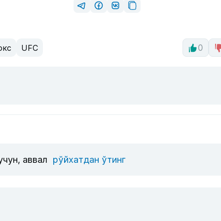
окс
UFC
0
учун, аввал
рўйхатдан ўтинг