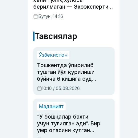
ҳали тўлиқ хулоса
берилмаган — Экоэкспертиза
маркази
Бугун, 14:16
Тавсиялар
Ўзбекистон
Тошкентда ўпирилиб
тушган йўл қурилиши
бўйича 6 кишига суд
ҳукми ўқилди
10:10 / 05.08.2026
Маданият
“У бошқалар бахти
учун туғилган эди”. Бир
умр отасини кутган
актриса ва дубльяж