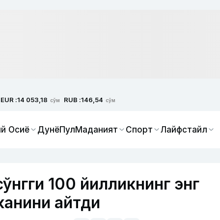
EUR :
RUB :
14 053,18
146,54
сўм
сўм
й Осиё
Дунё
Пул
Маданият
Спорт
Лайфстайл
ўнгги 100 йилликнинг энг
канини айтди