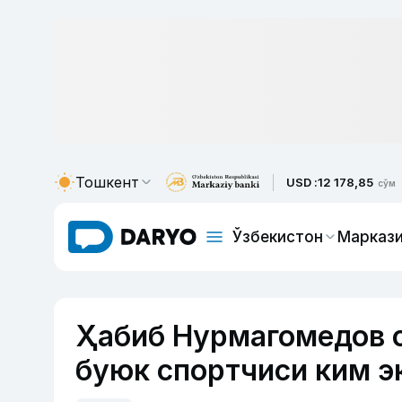
Тошкент
USD :
12 178,85
сўм
Ўзбекистон
Маркази
Ҳабиб Нурмагомедов с
буюк спортчиси ким э