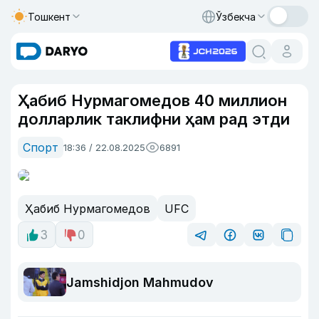
Тошкент
Ўзбекча
Ҳабиб Нурмагомедов 40 миллион
долларлик таклифни ҳам рад этди
Спорт
18:36 / 22.08.2025
6891
Ҳабиб Нурмагомедов
UFC
3
0
Jamshidjon Mahmudov