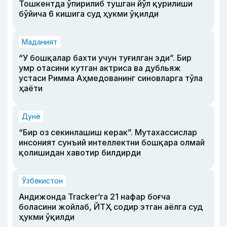
Тошкентда ўпирилиб тушган йўл қурилиши
бўйича 6 кишига суд ҳукми ўқилди
Маданият
“У бошқалар бахти учун туғилган эди”. Бир
умр отасини кутган актриса ва дубльяж
устаси Римма Аҳмедованинг синовларга тўла
ҳаёти
Дунё
“Бир оз секинлашиш керак”. Мутахассислар
инсоният сунъий интеллектни бошқара олмай
қолишидан хавотир билдирди
Ўзбекистон
Андижонда Tracker’га 21 нафар боғча
боласини жойлаб, ЙТҲ содир этган аёлга суд
ҳукми ўқилди