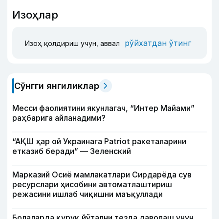
Изоҳлар
рўйхатдан ўтинг
Изоҳ қолдириш учун, аввал
Сўнгги янгиликлар
Месси фаолиятини якунлагач, “Интер Майами”
раҳбарига айланадими?
“АҚШ ҳар ой Украинага Patriot ракеталарини
етказиб беради” — Зеленский
Марказий Осиё мамлакатлари Сирдарёда сув
ресурслари ҳисобини автоматлаштириш
режасини ишлаб чиқишни маъқуллади
Болаларда қуруқ йўтални тезда даволаш учун