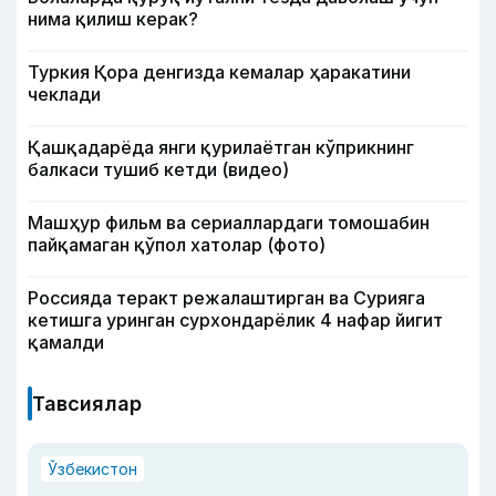
нима қилиш керак?
Туркия Қора денгизда кемалар ҳаракатини
чеклади
Қашқадарёда янги қурилаётган кўприкнинг
балкаси тушиб кетди (видео)
Машҳур фильм ва сериаллардаги томошабин
пайқамаган қўпол хатолар (фото)
Россияда теракт режалаштирган ва Сурияга
кетишга уринган сурхондарёлик 4 нафар йигит
қамалди
Тавсиялар
Ўзбекистон