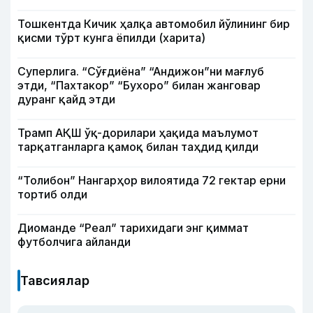
Тошкентда Кичик ҳалқа автомобил йўлининг бир
қисми тўрт кунга ёпилди (харита)
Суперлига. “Сўғдиёна” “Андижон”ни мағлуб
этди, “Пахтакор” “Бухоро” билан жанговар
дуранг қайд этди
Трамп АҚШ ўқ-дорилари ҳақида маълумот
тарқатганларга қамоқ билан таҳдид қилди
“Толибон” Нангарҳор вилоятида 72 гектар ерни
тортиб олди
Диоманде “Реал” тарихидаги энг қиммат
футболчига айланди
Тавсиялар