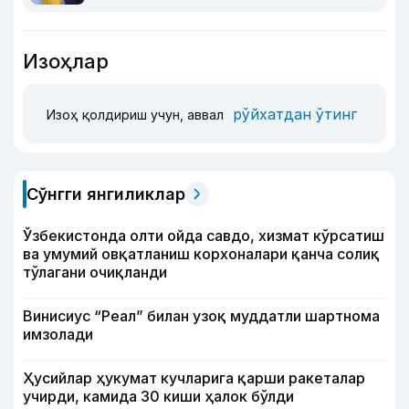
Изоҳлар
рўйхатдан ўтинг
Изоҳ қолдириш учун, аввал
Сўнгги янгиликлар
Ўзбекистонда олти ойда савдо, хизмат кўрсатиш
ва умумий овқатланиш корхоналари қанча солиқ
тўлагани очиқланди
Винисиус “Реал” билан узоқ муддатли шартнома
имзолади
Ҳусийлар ҳукумат кучларига қарши ракеталар
учирди, камида 30 киши ҳалок бўлди