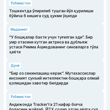
Ўзбекистон
Тошкентда ўпирилиб тушган йўл қурилиши
бўйича 6 кишига суд ҳукми ўқилди
Маданият
“У бошқалар бахти учун туғилган эди”. Бир
умр отасини кутган актриса ва дубльяж
устаси Римма Аҳмедованинг синовларга тўла
ҳаёти
Дунё
“Бир оз секинлашиш керак”. Мутахассислар
инсоният сунъий интеллектни бошқара олмай
қолишидан хавотир билдирди
Ўзбекистон
Андижонда Tracker’га 21 нафар боғча
боласини жойлаб, ЙТҲ содир этган аёлга суд