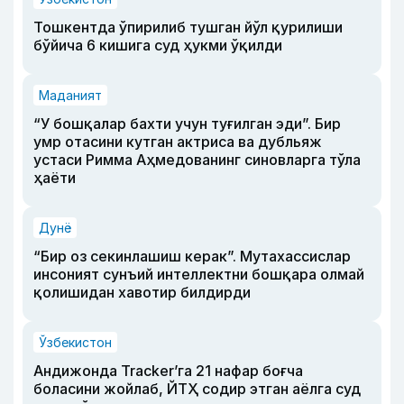
Тошкентда ўпирилиб тушган йўл қурилиши
бўйича 6 кишига суд ҳукми ўқилди
Маданият
“У бошқалар бахти учун туғилган эди”. Бир
умр отасини кутган актриса ва дубльяж
устаси Римма Аҳмедованинг синовларга тўла
ҳаёти
Дунё
“Бир оз секинлашиш керак”. Мутахассислар
инсоният сунъий интеллектни бошқара олмай
қолишидан хавотир билдирди
Ўзбекистон
Андижонда Tracker’га 21 нафар боғча
боласини жойлаб, ЙТҲ содир этган аёлга суд