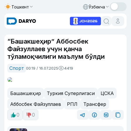
Тошкент
Ўзбекча
“Башакшеҳир” Аббосбек
Файзуллаев учун қанча
тўламоқчилиги маълум бўлди
Спорт
00:19 / 16.07.2025
4419
Башакшеҳир
Туркия Суперлигаси
ЦСКА
Аббосбек Файзуллаев
РПЛ
Трансфер
0
0