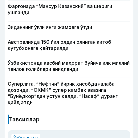
Фарғонада “Мансур Казанский” ва шериги
ушланди
Зиданнинг ўғли янги жамоага ўтди
Австралияда 150 йил олдин олинган китоб
кутубхонага қайтарилди
Ўзбекистонда касбий маҳорат бўйича илк миллий
танлов ғолиблари аниқланди
Суперлига. “Нефтчи” йирик ҳисобда ғалаба
қозонди, “ОКМК” супер камбек эвазига
“Бунёдкор”дан устун келди, “Насаф” дуранг
қайд этди
Тавсиялар
Ўзбекистон