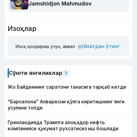
Jamshidjon Mahmudov
Изоҳлар
рўйхатдан ўтинг
Изоҳ қолдириш учун, аввал
Сўнгги янгиликлар
Жо Байденнинг саратони танасига тарқаб кетди
“Барселона” Алваресни қўлга киритишнинг янги
усулини топди
Гренландияда Трампга алоқадор нефть
компанияси ҳукумат рухсатисиз иш бошлади