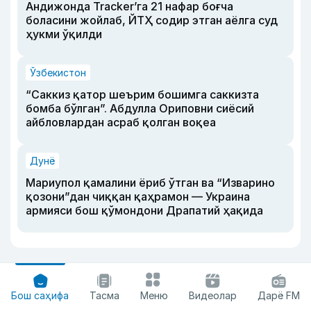
Андижонда Tracker’га 21 нафар боғча
боласини жойлаб, ЙТҲ содир этган аёлга суд
ҳукми ўқилди
Ўзбекистон
“Саккиз қатор шеърим бошимга саккизта
бомба бўлган”. Абдулла Ориповни сиёсий
айбловлардан асраб қолган воқеа
Дунё
Мариупол қамалини ёриб ўтган ва “Изварино
қозони”дан чиққан қаҳрамон — Украина
армияси бош қўмондони Драпатий ҳақида
Бош саҳифа
Тасма
Меню
Видеолар
Дарё FM