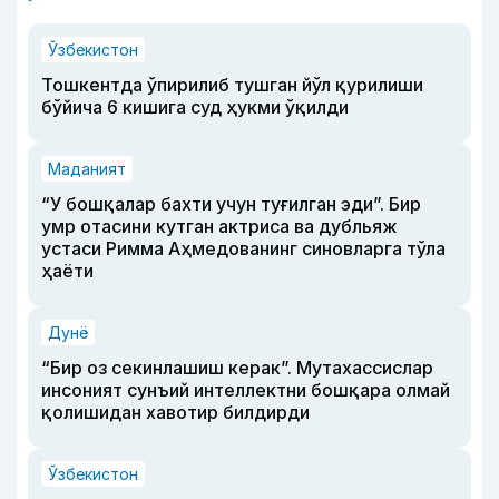
Ўзбекистон
Тошкентда ўпирилиб тушган йўл қурилиши
бўйича 6 кишига суд ҳукми ўқилди
Маданият
“У бошқалар бахти учун туғилган эди”. Бир
умр отасини кутган актриса ва дубльяж
устаси Римма Аҳмедованинг синовларга тўла
ҳаёти
Дунё
“Бир оз секинлашиш керак”. Мутахассислар
инсоният сунъий интеллектни бошқара олмай
қолишидан хавотир билдирди
Ўзбекистон