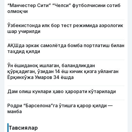
“Манчестер Сити” “Челси” футболчисини сотиб
олмоқчи
Ўзбекистонда илк бор тест режимида аэрологик
шар учирилди
АҚШда эркак самолётда бомба портлатиш билан
таҳдид қилди
Ўн ёшиданоқ ишлаган, баландликдан
қўрқадиган, ўзидан 14 ёш кичик қизга уйланган
Ёрқинхўжа Умаров 34 ёшда
Дам олиш кунлари ҳаво ҳарорати кўтарилади
Родри “Барселона”га ўтишга қарор қилди —
манба
Тавсиялар