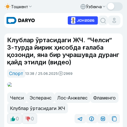
Тошкент
Ўзбекча
Клублар ўртасидаги ЖЧ. “Челси”
3-турда йирик ҳисобда ғалаба
қозонди, яна бир учрашувда дуранг
қайд этилди (видео)
Спорт
13:38 / 25.06.2025
2969
Челси
Эсперанс
Лос-Анжелес
Фламенго
Клублар ўртасидаги ЖЧ
0
0