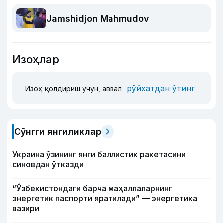
Jamshidjon Mahmudov
Изоҳлар
рўйхатдан ўтинг
Изоҳ қолдириш учун, аввал
Сўнгги янгиликлар
Украина ўзининг янги баллистик ракетасини
синовдан ўтказди
“Ўзбекистондаги барча маҳаллаларнинг
энергетик паспорти яратилади” — энергетика
вазири