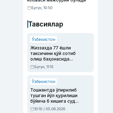
иловаси мажбурий бўлади
Бугун, 10:50
Тавсиялар
Ўзбекистон
Жиззахда 77 ёшли
таксичини қўй сотиб
олиш баҳонасида
яйловга олиб бориб
Бугун, 11:15
ўлдирган йигит 20
йилга қамалди
Ўзбекистон
Тошкентда ўпирилиб
тушган йўл қурилиши
бўйича 6 кишига суд
ҳукми ўқилди
10:10 / 05.08.2026