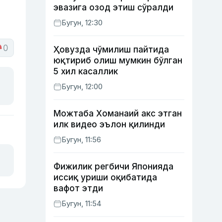
эвазига озод этиш сўралди
Бугун, 12:30
0
Ҳовузда чўмилиш пайтида
юқтириб олиш мумкин бўлган
5 хил касаллик
Бугун, 12:00
Можтаба Хоманаий акс этган
илк видео эълон қилинди
Бугун, 11:56
Фижилик регбичи Японияда
иссиқ уриши оқибатида
вафот этди
Бугун, 11:54