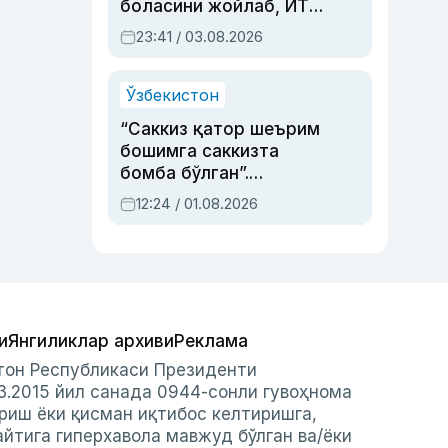
боласини жойлаб, ЙТҲ
содир этган аёлга суд
23:41 / 03.08.2026
ҳукми ўқилди
Ўзбекистон
“Саккиз қатор шеърим
бошимга саккизта
бомба бўлган”.
Абдулла Ориповни
12:24 / 01.08.2026
сиёсий айбловлардан
асраб қолган воқеа
и
Янгиликлар архиви
Реклама
стон Республикаси Президенти
3.2015 йил санада 0944-сонли гувоҳнома
риш ёки қисман иқтибос келтиришга,
айтига гиперхавола мавжуд бўлган ва/ёки