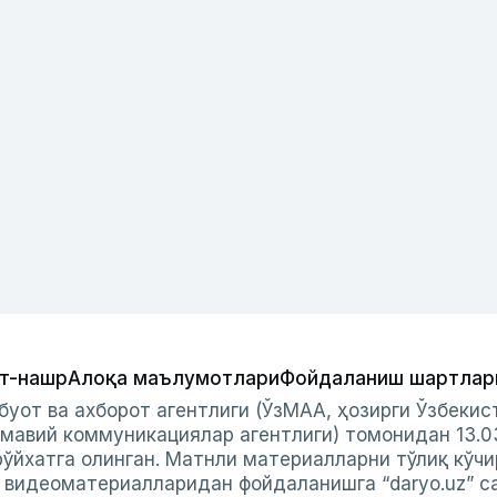
т-нашр
Алоқа маълумотлари
Фойдаланиш шартлар
буот ва ахборот агентлиги (ЎзМАА, ҳозирги Ўзбеки
мавий коммуникациялар агентлиги) томонидан 13.0
ўйхатга олинган. Матнли материалларни тўлиқ кўчи
и видеоматериалларидан фойдаланишга “daryo.uz” с