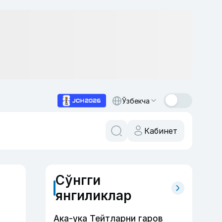
Ўзбекча
Кабинет
Сўнгги
янгиликлар
Ака-ука Тейтларни гаров