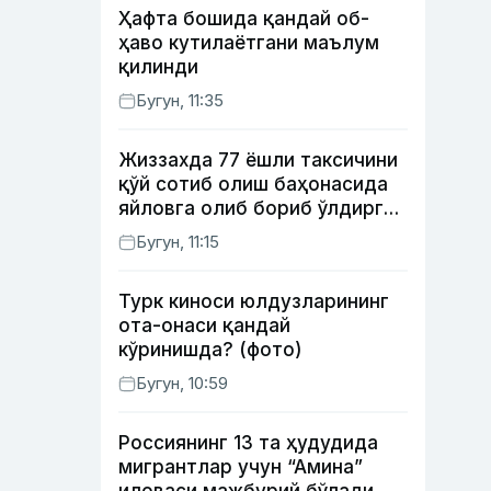
Ҳафта бошида қандай об-
ҳаво кутилаётгани маълум
қилинди
Бугун, 11:35
Жиззахда 77 ёшли таксичини
қўй сотиб олиш баҳонасида
яйловга олиб бориб ўлдирган
йигит 20 йилга қамалди
Бугун, 11:15
Турк киноси юлдузларининг
ота-онаси қандай
кўринишда? (фото)
Бугун, 10:59
Россиянинг 13 та ҳудудида
мигрантлар учун “Амина”