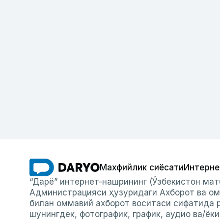
Махфийлик сиёсати
Интерне
“Дарё” интернет-нашрининг (Ўзбекистон мат
Администрацияси ҳузуридаги Ахборот ва ом
билан оммавий ахборот воситаси сифатида р
шунингдек, фотографик, график, аудио ва/ёк