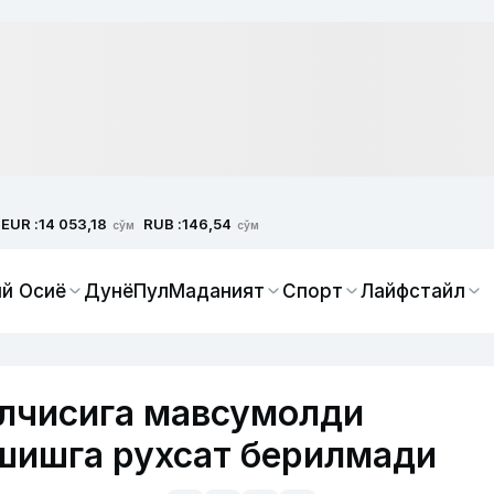
EUR :
RUB :
14 053,18
146,54
сўм
сўм
й Осиё
Дунё
Пул
Маданият
Спорт
Лайфстайл
олчисига мавсумолди
шишга рухсат берилмади