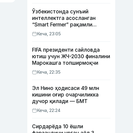
Ўзбекистонда сунъий
интеллектга асосланган
“Smart Fermer” рақамли
платформаси ишга
Кеча, 23:05
туширилади
FIFA президенти сайловда
ютиш учун ЖЧ-2030 финалини
Марокашга топширмоқчи
Кеча, 22:35
Эл Нино ҳодисаси 49 млн
кишини оғир очарчиликка
дучор қилади — БМТ
Кеча, 22:24
Сирдарёда 10 ёшли