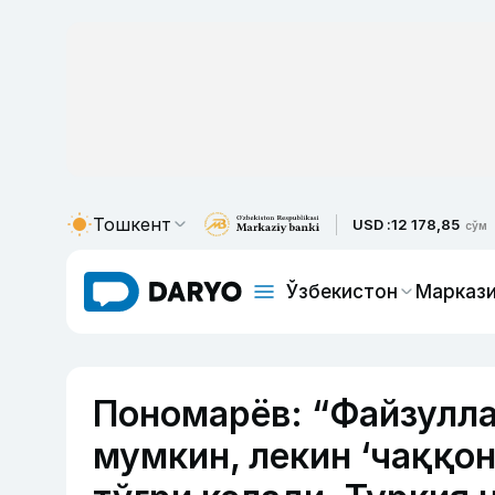
Тошкент
USD :
12 178,85
сўм
Ўзбекистон
Маркази
Пономарёв: “Файзулла
мумкин, лекин ‘чаққон