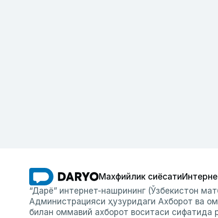
Махфийлик сиёсати
Интерне
“Дарё” интернет-нашрининг (Ўзбекистон мат
Администрацияси ҳузуридаги Ахборот ва ом
билан оммавий ахборот воситаси сифатида р