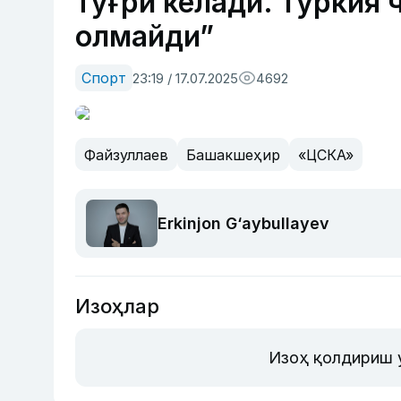
тўғри келади. Туркия
олмайди”
Спорт
23:19 / 17.07.2025
4692
Файзуллаев
Башакшеҳир
«ЦСКА»
Erkinjon G‘aybullayev
Изоҳлар
Изоҳ қолдириш 