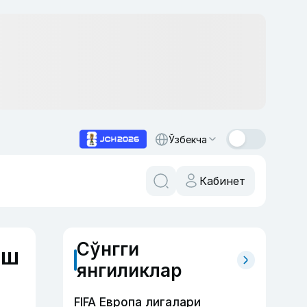
Ўзбекча
Кабинет
Сўнгги
аш
янгиликлар
FIFA Европа лигалари