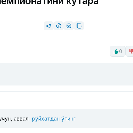
 чемпионатини кўтара
0
учун, аввал
рўйхатдан ўтинг