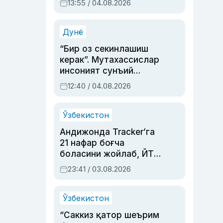
13:55 / 04.08.2026
устаси Римма
Аҳмедованинг
синовларга тўла ҳаёти
Дунё
“Бир оз секинлашиш
керак”. Мутахассислар
инсоният сунъий
интеллектни бошқара
12:40 / 04.08.2026
олмай қолишидан
хавотир билдирди
Ўзбекистон
Андижонда Tracker’га
21 нафар боғча
боласини жойлаб, ЙТҲ
содир этган аёлга суд
23:41 / 03.08.2026
ҳукми ўқилди
Ўзбекистон
“Саккиз қатор шеърим