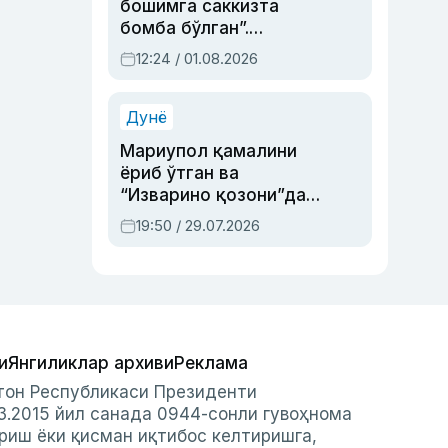
бошимга саккизта
бомба бўлган”.
Абдулла Ориповни
12:24 / 01.08.2026
сиёсий айбловлардан
асраб қолган воқеа
Дунё
Мариупол қамалини
ёриб ўтган ва
“Изварино қозони”дан
чиққан қаҳрамон —
19:50 / 29.07.2026
Украина армияси бош
қўмондони Драпатий
ҳақида
и
Янгиликлар архиви
Реклама
стон Республикаси Президенти
3.2015 йил санада 0944-сонли гувоҳнома
риш ёки қисман иқтибос келтиришга,