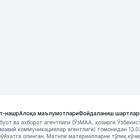
т-нашр
Алоқа маълумотлари
Фойдаланиш шартлар
буот ва ахборот агентлиги (ЎзМАА, ҳозирги Ўзбеки
мавий коммуникациялар агентлиги) томонидан 13.0
ўйхатга олинган. Матнли материалларни тўлиқ кўчи