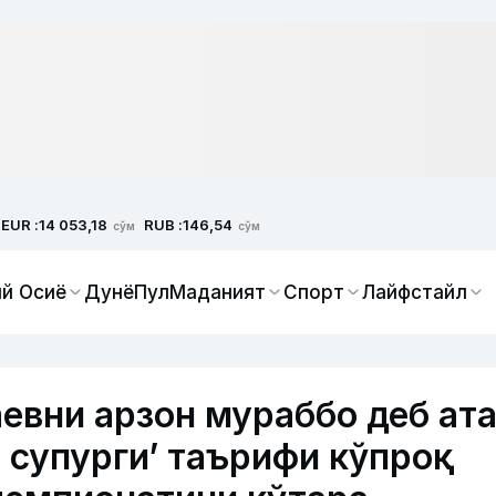
EUR :
RUB :
14 053,18
146,54
сўм
сўм
й Осиё
Дунё
Пул
Маданият
Спорт
Лайфстайл
евни арзон мураббо деб ат
 супурги’ таърифи кўпроқ