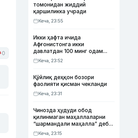
томонидан жиддий
қаршиликка учради
Кеча, 23:55
Икки ҳафта ичида
Афғонистонга икки
давлатдан 100 минг одам
0
қайтиб келди
Кеча, 23:52
Қўйлиқ деҳқон бозори
фаолияти қисман чекланди
Кеча, 23:31
Чинозда ҳудуди обод
қилинмаган маҳаллаларни
“шармандали маҳалла” деб
белгилаш бошланди
Кеча, 23:15