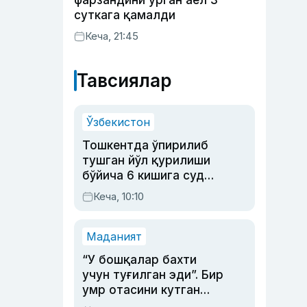
фарзандини урган аёл 3
суткага қамалди
Кеча, 21:45
Тавсиялар
Ўзбекистон
Тошкентда ўпирилиб
тушган йўл қурилиши
бўйича 6 кишига суд
ҳукми ўқилди
Кеча, 10:10
Маданият
“У бошқалар бахти
учун туғилган эди”. Бир
умр отасини кутган
актриса ва дубльяж