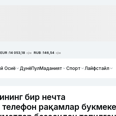
EUR :
RUB :
14 053,18
146,54
сўм
сўм
й Осиё
Дунё
Пул
Маданият
Спорт
Лайфстайл
ининг бир нечта
 телефон рақамлар букмек