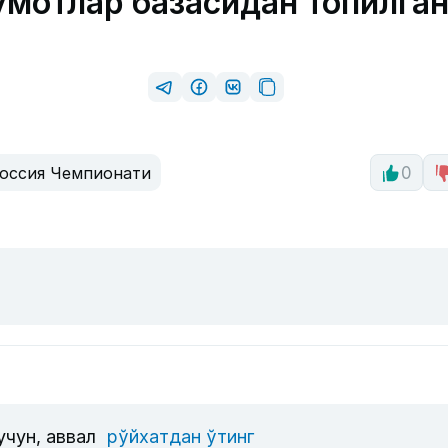
мотлар базасидан топилга
оссия Чемпионати
0
учун, аввал
рўйхатдан ўтинг