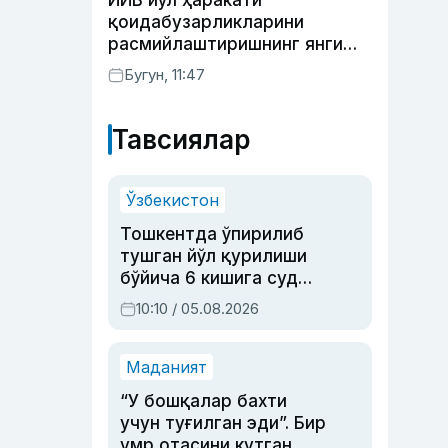
ИИВ йўл ҳаракати
Раҳимова
қоидабузарликларини
расмийлаштиришнинг янги
тартибини таклиф қилди
Бугун, 11:47
Тавсиялар
Ўзбекистон
Тошкентда ўпирилиб
тушган йўл қурилиши
бўйича 6 кишига суд
ҳукми ўқилди
10:10 / 05.08.2026
Маданият
“У бошқалар бахти
учун туғилган эди”. Бир
умр отасини кутган