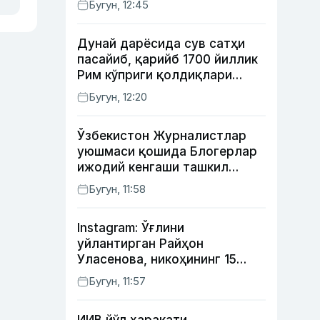
Бугун, 12:45
Дунай дарёсида сув сатҳи
пасайиб, қарийб 1700 йиллик
Рим кўприги қолдиқлари
кўринди
Бугун, 12:20
Ўзбекистон Журналистлар
уюшмаси қошида Блогерлар
ижодий кенгаши ташкил
этилди
Бугун, 11:58
Instagram: Ўғлини
уйлантирган Райҳон
Уласенова, никоҳининг 15
йиллигини нишонлаган турк
Бугун, 11:57
актёрлари ва Камелот
қасрига саёҳат қилган Зебо