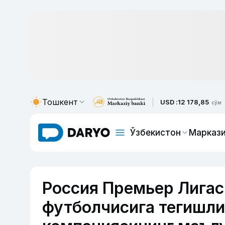
Тошкент
USD :
12 178,85
сўм
Ўзбекистон
Маркази
Россия Премьер Лигас
футболчисига тегишли