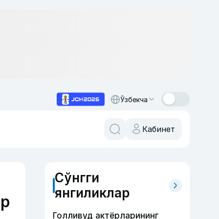
Ўзбекча
Кабинет
Сўнгги
янгиликлар
ер
Голливуд актёрларининг