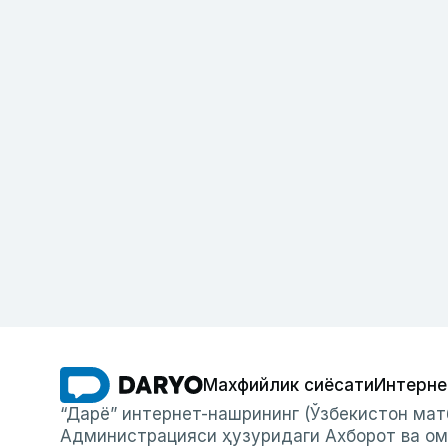
Махфийлик сиёсати
Интерне
“Дарё” интернет-нашрининг (Ўзбекистон мат
Администрацияси ҳузуридаги Ахборот ва ом