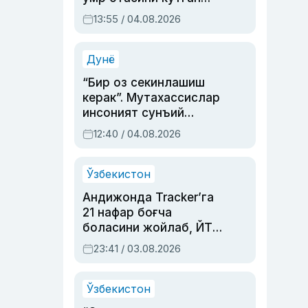
актриса ва дубльяж
13:55 / 04.08.2026
устаси Римма
Аҳмедованинг
синовларга тўла ҳаёти
Дунё
“Бир оз секинлашиш
керак”. Мутахассислар
инсоният сунъий
интеллектни бошқара
12:40 / 04.08.2026
олмай қолишидан
хавотир билдирди
Ўзбекистон
Андижонда Tracker’га
21 нафар боғча
боласини жойлаб, ЙТҲ
содир этган аёлга суд
23:41 / 03.08.2026
ҳукми ўқилди
Ўзбекистон