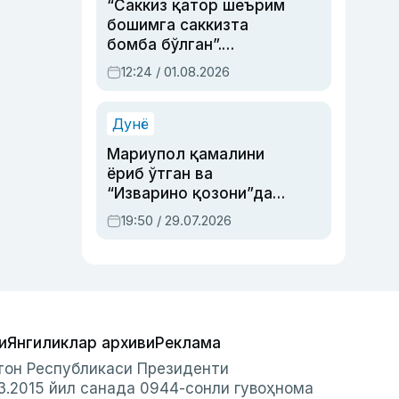
“Саккиз қатор шеърим
бошимга саккизта
бомба бўлган”.
Абдулла Ориповни
12:24 / 01.08.2026
сиёсий айбловлардан
асраб қолган воқеа
Дунё
Мариупол қамалини
ёриб ўтган ва
“Изварино қозони”дан
чиққан қаҳрамон —
19:50 / 29.07.2026
Украина армияси бош
қўмондони Драпатий
ҳақида
и
Янгиликлар архиви
Реклама
стон Республикаси Президенти
3.2015 йил санада 0944-сонли гувоҳнома