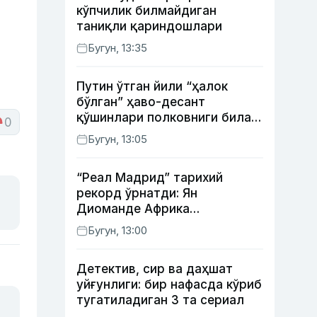
н
кўпчилик билмайдиган
таниқли қариндошлари
Бугун, 13:35
Путин ўтган йили “ҳалок
бўлган” ҳаво-десант
қўшинлари полковниги билан
0
телефон орқали
Бугун, 13:05
суҳбатлашди
“Реал Мадрид” тарихий
рекорд ўрнатди: Ян
Диоманде Африка
футболидаги энг қиммат
Бугун, 13:00
трансферга айланди
Детектив, сир ва даҳшат
уйғунлиги: бир нафасда кўриб
тугатиладиган 3 та сериал