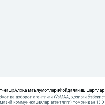
т-нашр
Алоқа маълумотлари
Фойдаланиш шартлар
буот ва ахборот агентлиги (ЎзМАА, ҳозирги Ўзбеки
мавий коммуникациялар агентлиги) томонидан 13.0