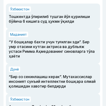
Ўзбекистон
Тошкентда ўпирилиб тушган йўл қурилиши
бўйича 6 кишига суд ҳукми ўқилди
Маданият
“У бошқалар бахти учун туғилган эди”. Бир
умр отасини кутган актриса ва дубльяж
устаси Римма Аҳмедованинг синовларга тўла
ҳаёти
Дунё
“Бир оз секинлашиш керак”. Мутахассислар
инсоният сунъий интеллектни бошқара олмай
қолишидан хавотир билдирди
Ўзбекистон