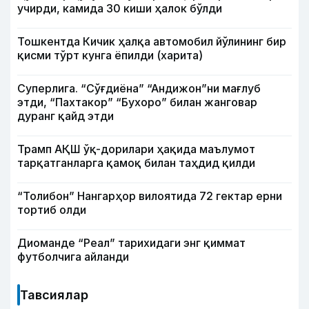
учирди, камида 30 киши ҳалок бўлди
Тошкентда Кичик ҳалқа автомобил йўлининг бир
қисми тўрт кунга ёпилди (харита)
Суперлига. “Сўғдиёна” “Андижон”ни мағлуб
этди, “Пахтакор” “Бухоро” билан жанговар
дуранг қайд этди
Трамп АҚШ ўқ-дорилари ҳақида маълумот
тарқатганларга қамоқ билан таҳдид қилди
“Толибон” Нангарҳор вилоятида 72 гектар ерни
тортиб олди
Диоманде “Реал” тарихидаги энг қиммат
футболчига айланди
Тавсиялар