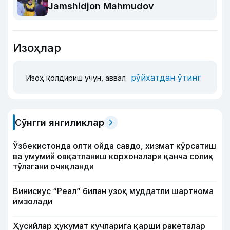
Jamshidjon Mahmudov
Изоҳлар
рўйхатдан ўтинг
Изоҳ қолдириш учун, аввал
Сўнгги янгиликлар
Ўзбекистонда олти ойда савдо, хизмат кўрсатиш
ва умумий овқатланиш корхоналари қанча солиқ
тўлагани очиқланди
Винисиус “Реал” билан узоқ муддатли шартнома
имзолади
Ҳусийлар ҳукумат кучларига қарши ракеталар