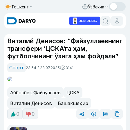
Тошкент
Ўзбекча
Виталий Денисов: “Файзуллаевнинг
трансфери ‘ЦСКА’га ҳам,
футболчининг ўзига ҳам фойдали”
Спорт
23:54 / 23.07.2025
3141
Аббосбек Файзуллаев
ЦСКА
Виталий Денисов
Башакшеҳир
0
0