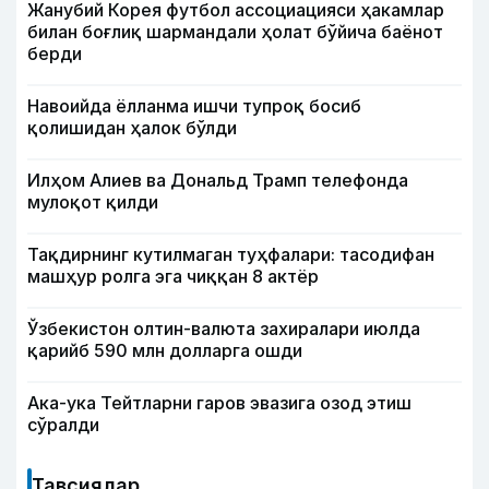
Жанубий Корея футбол ассоциацияси ҳакамлар
билан боғлиқ шармандали ҳолат бўйича баёнот
берди
Навоийда ёлланма ишчи тупроқ босиб
қолишидан ҳалок бўлди
Илҳом Алиев ва Дональд Трамп телефонда
мулоқот қилди
Тақдирнинг кутилмаган туҳфалари: тасодифан
машҳур ролга эга чиққан 8 актёр
Ўзбекистон олтин-валюта захиралари июлда
қарийб 590 млн долларга ошди
Ака-ука Тейтларни гаров эвазига озод этиш
сўралди
Тавсиялар