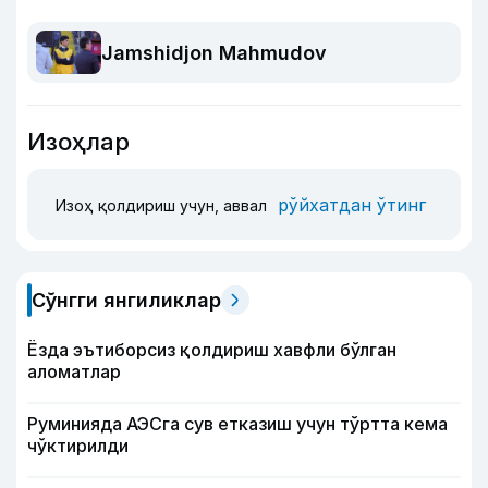
Jamshidjon Mahmudov
Изоҳлар
рўйхатдан ўтинг
Изоҳ қолдириш учун, аввал
Сўнгги янгиликлар
Ёзда эътиборсиз қолдириш хавфли бўлган
аломатлар
Руминияда АЭСга сув етказиш учун тўртта кема
чўктирилди