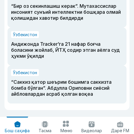
“Бир оз секинлашиш керак”. Мутахассислар
инсоният сунъий интеллектни бошқара олмай
қолишидан хавотир билдирди
Ўзбекистон
Андижонда Tracker’га 21 нафар боғча
боласини жойлаб, ЙТҲ содир этган аёлга суд
ҳукми ўқилди
Ўзбекистон
“Саккиз қатор шеърим бошимга саккизта
бомба бўлган”. Абдулла Ориповни сиёсий
айбловлардан асраб қолган воқеа
Бош саҳифа
Тасма
Меню
Видеолар
Дарё FM