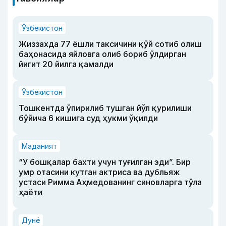
Ўзбекистон
Жиззахда 77 ёшли таксичини қўй сотиб олиш
баҳонасида яйловга олиб бориб ўлдирган
йигит 20 йилга қамалди
Ўзбекистон
Тошкентда ўпирилиб тушган йўл қурилиши
бўйича 6 кишига суд ҳукми ўқилди
Маданият
“У бошқалар бахти учун туғилган эди”. Бир
умр отасини кутган актриса ва дубльяж
устаси Римма Аҳмедованинг синовларга тўла
ҳаёти
Дунё