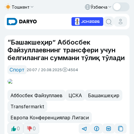
Тошкент
Ўзбекча
“Башакшеҳир” Аббосбек
Файзуллаевнинг трансфери учун
белгиланган суммани тўлиқ тўлади
Спорт
20:07 / 20.08.2025
4504
Аббосбек Файзуллаев
ЦСКА
Башакшеҳир
Transfermarkt
Европа Конференциялар Лигаси
0
0