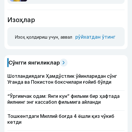
Изоҳлар
рўйхатдан ўтинг
Изоҳ қолдириш учун, аввал
Сўнгги янгиликлар
Шотландиядаги Ҳамдўстлик ўйинларидан сўнг
Уганда ва Покистон боксчилари ғойиб бўлди
“Ўргимчак одам: Янги кун” фильми бир ҳафтада
йилнинг энг кассабоп фильмига айланди
Тошкентдаги Миллий боғда 4 ёшли қиз чўкиб
кетди