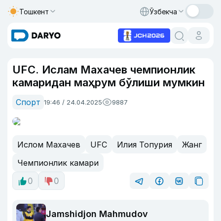
Тошкент
Ўзбекча
UFC. Ислам Махачев чемпионлик
камаридан маҳрум бўлиши мумкин
Спорт
19:46 / 24.04.2025
9887
Ислом Махачев
UFC
Илия Топурия
Жанг
Чемпионлик камари
0
0
Jamshidjon Mahmudov