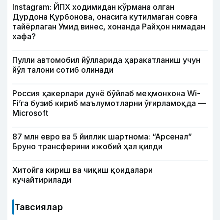
Instagram: ЙПХ ходимидан кўрмана олган
Дурдона Қурбонова, онасига кутилмаган совға
тайёрлаган Умид винес, хонанда Райҳон нимадан
хафа?
Пулли автомобил йўлларида ҳаракатланиш учун
йўл талони сотиб олинади
Россия ҳакерлари дунё бўйлаб меҳмонхона Wi-
Fi’га бузиб кириб маълумотларни ўғирламоқда —
Microsoft
87 млн евро ва 5 йиллик шартнома: “Арсенал”
Бруно трансферини ижобий ҳал қилди
Хитойга кириш ва чиқиш қоидалари
кучайтирилади
Тавсиялар