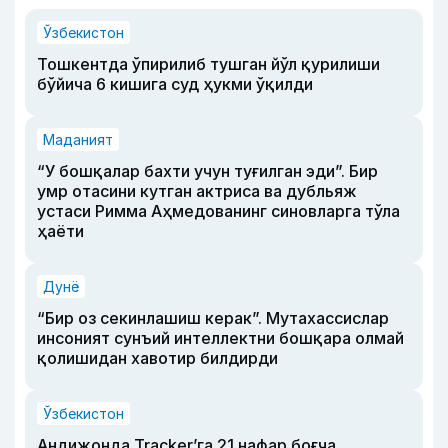
Ўзбекистон
Тошкентда ўпирилиб тушган йўл қурилиши
бўйича 6 кишига суд ҳукми ўқилди
Маданият
“У бошқалар бахти учун туғилган эди”. Бир
умр отасини кутган актриса ва дубльяж
устаси Римма Аҳмедованинг синовларга тўла
ҳаёти
Дунё
“Бир оз секинлашиш керак”. Мутахассислар
инсоният сунъий интеллектни бошқара олмай
қолишидан хавотир билдирди
Ўзбекистон
Андижонда Tracker’га 21 нафар боғча