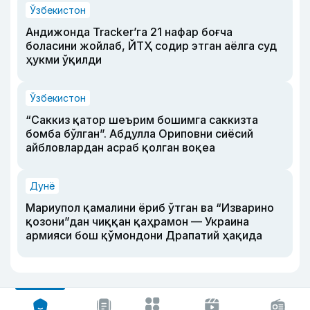
Ўзбекистон
Андижонда Tracker’га 21 нафар боғча
боласини жойлаб, ЙТҲ содир этган аёлга суд
ҳукми ўқилди
Ўзбекистон
“Саккиз қатор шеърим бошимга саккизта
бомба бўлган”. Абдулла Ориповни сиёсий
айбловлардан асраб қолган воқеа
Дунё
Мариупол қамалини ёриб ўтган ва “Изварино
қозони”дан чиққан қаҳрамон — Украина
армияси бош қўмондони Драпатий ҳақида