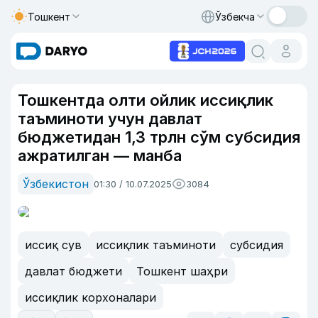
Тошкент
Ўзбекча
Тошкентда олти ойлик иссиқлик
таъминоти учун давлат
бюджетидан 1,3 трлн сўм субсидия
ажратилган — манба
Ўзбекистон
01:30 / 10.07.2025
3084
иссиқ сув
иссиқлик таъминоти
субсидия
давлат бюджети
Тошкент шаҳри
иссиқлик корхоналари