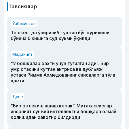
Тавсиялар
Ўзбекистон
Тошкентда ўпирилиб тушган йўл қурилиши
бўйича 6 кишига суд ҳукми ўқилди
Маданият
“У бошқалар бахти учун туғилган эди”. Бир
умр отасини кутган актриса ва дубльяж
устаси Римма Аҳмедованинг синовларга тўла
ҳаёти
Дунё
“Бир оз секинлашиш керак”. Мутахассислар
инсоният сунъий интеллектни бошқара олмай
қолишидан хавотир билдирди