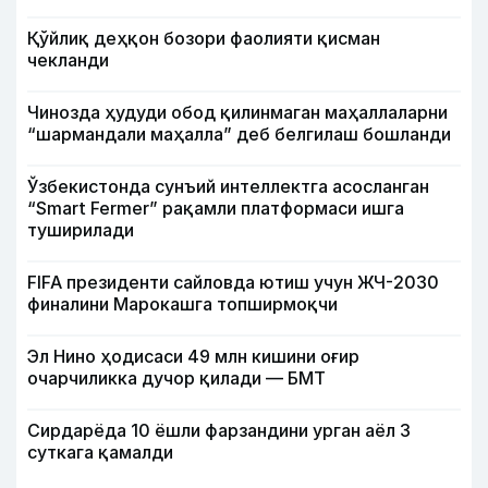
Қўйлиқ деҳқон бозори фаолияти қисман
чекланди
Чинозда ҳудуди обод қилинмаган маҳаллаларни
“шармандали маҳалла” деб белгилаш бошланди
Ўзбекистонда сунъий интеллектга асосланган
“Smart Fermer” рақамли платформаси ишга
туширилади
FIFA президенти сайловда ютиш учун ЖЧ-2030
финалини Марокашга топширмоқчи
Эл Нино ҳодисаси 49 млн кишини оғир
очарчиликка дучор қилади — БМТ
Сирдарёда 10 ёшли фарзандини урган аёл 3
суткага қамалди