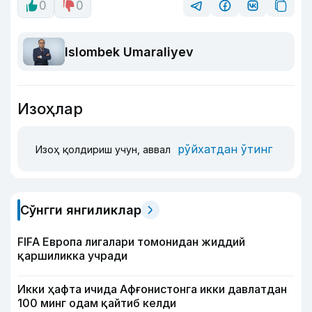
0
0
Islombek Umaraliyev
Изоҳлар
рўйхатдан ўтинг
Изоҳ қолдириш учун, аввал
Сўнгги янгиликлар
FIFA Европа лигалари томонидан жиддий
қаршиликка учради
Икки ҳафта ичида Афғонистонга икки давлатдан
100 минг одам қайтиб келди