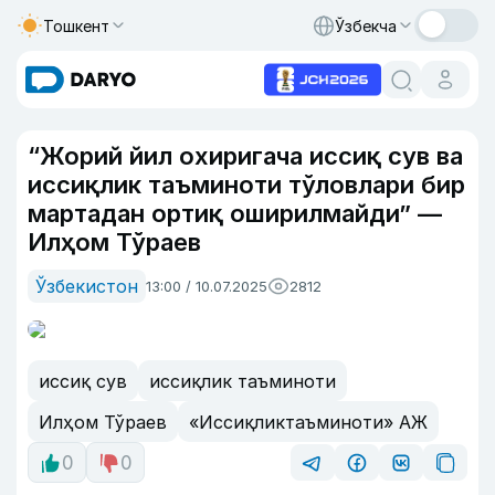
Тошкент
Ўзбекча
“Жорий йил охиригача иссиқ сув ва
иссиқлик таъминоти тўловлари бир
мартадан ортиқ оширилмайди” —
Илҳом Тўраев
Ўзбекистон
13:00 / 10.07.2025
2812
иссиқ сув
иссиқлик таъминоти
Илҳом Тўраев
«Иссиқликтаъминоти» АЖ
0
0