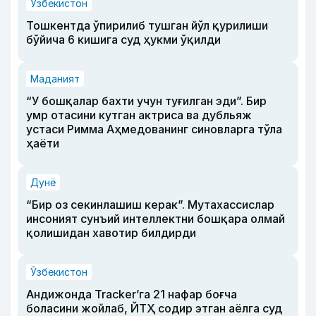
Ўзбекистон
Тошкентда ўпирилиб тушган йўл қурилиши
бўйича 6 кишига суд ҳукми ўқилди
Маданият
“У бошқалар бахти учун туғилган эди”. Бир
умр отасини кутган актриса ва дубльяж
устаси Римма Аҳмедованинг синовларга тўла
ҳаёти
Дунё
“Бир оз секинлашиш керак”. Мутахассислар
инсоният сунъий интеллектни бошқара олмай
қолишидан хавотир билдирди
Ўзбекистон
Андижонда Tracker’га 21 нафар боғча
боласини жойлаб, ЙТҲ содир этган аёлга суд