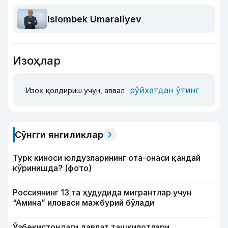
Islombek Umaraliyev
Изоҳлар
рўйхатдан ўтинг
Изоҳ қолдириш учун, аввал
Сўнгги янгиликлар
Турк киноси юлдузларининг ота-онаси қандай
кўринишда? (фото)
Россиянинг 13 та ҳудудида мигрантлар учун
“Амина” иловаси мажбурий бўлади
Ўзбекистондаги давлат ташкилотлари