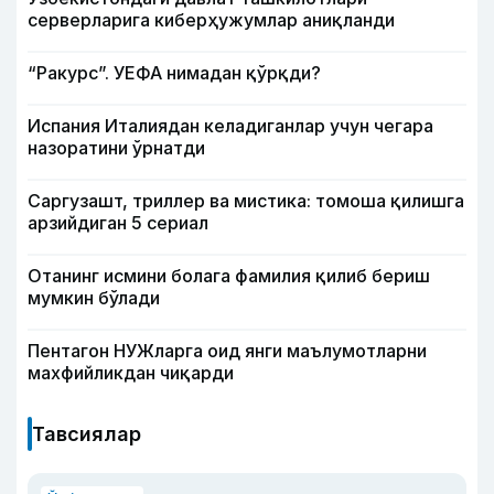
серверларига киберҳужумлар аниқланди
“Ракурс”. УЕФА нимадан қўрқди?
Испания Италиядан келадиганлар учун чегара
назоратини ўрнатди
Саргузашт, триллер ва мистика: томоша қилишга
арзийдиган 5 сериал
Отанинг исмини болага фамилия қилиб бериш
мумкин бўлади
Пентагон НУЖларга оид янги маълумотларни
махфийликдан чиқарди
Тавсиялар