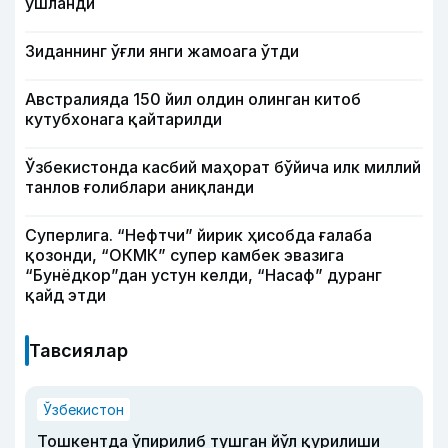
ушланди
Зиданнинг ўғли янги жамоага ўтди
Австралияда 150 йил олдин олинган китоб
кутубхонага қайтарилди
Ўзбекистонда касбий маҳорат бўйича илк миллий
танлов ғолиблари аниқланди
Суперлига. “Нефтчи” йирик ҳисобда ғалаба
қозонди, “ОКМК” супер камбек эвазига
“Бунёдкор”дан устун келди, “Насаф” дуранг
қайд этди
Тавсиялар
Ўзбекистон
Тошкентда ўпирилиб тушган йўл қурилиши