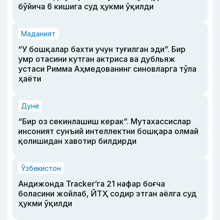
бўйича 6 кишига суд ҳукми ўқилди
Маданият
“У бошқалар бахти учун туғилган эди”. Бир
умр отасини кутган актриса ва дубльяж
устаси Римма Аҳмедованинг синовларга тўла
ҳаёти
Дунё
“Бир оз секинлашиш керак”. Мутахассислар
инсоният сунъий интеллектни бошқара олмай
қолишидан хавотир билдирди
Ўзбекистон
Андижонда Tracker’га 21 нафар боғча
боласини жойлаб, ЙТҲ содир этган аёлга суд
ҳукми ўқилди