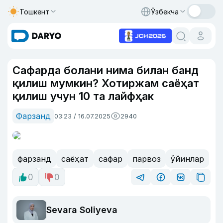
Тошкент
Ўзбекча
Сафарда болани нима билан банд
қилиш мумкин? Хотиржам саёҳат
қилиш учун 10 та лайфҳак
Фарзанд
03:23 / 16.07.2025
2940
фарзанд
саёҳат
сафар
парвоз
ўйинлар
0
0
Sevara Soliyeva