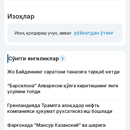
Изоҳлар
рўйхатдан ўтинг
Изоҳ қолдириш учун, аввал
Сўнгги янгиликлар
Жо Байденнинг саратони танасига тарқаб кетди
“Барселона” Алваресни қўлга киритишнинг янги
усулини топди
Гренландияда Трампга алоқадор нефть
компанияси ҳукумат рухсатисиз иш бошлади
Фарғонада “Мансур Казанский” ва шериги