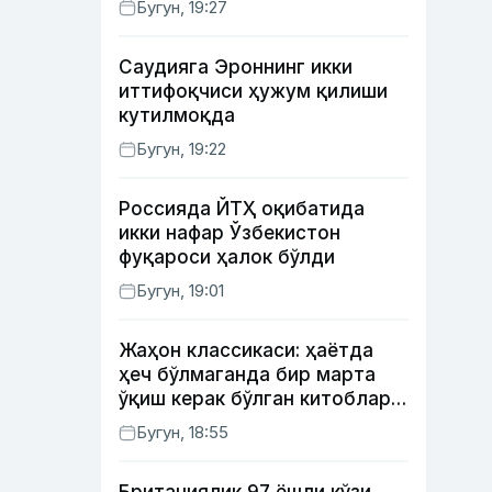
Бугун, 19:27
Саудияга Эроннинг икки
иттифоқчиси ҳужум қилиши
кутилмоқда
Бугун, 19:22
Россияда ЙТҲ оқибатида
икки нафар Ўзбекистон
фуқароси ҳалок бўлди
Бугун, 19:01
Жаҳон классикаси: ҳаётда
ҳеч бўлмаганда бир марта
ўқиш керак бўлган китоблар
(II қисм)
Бугун, 18:55