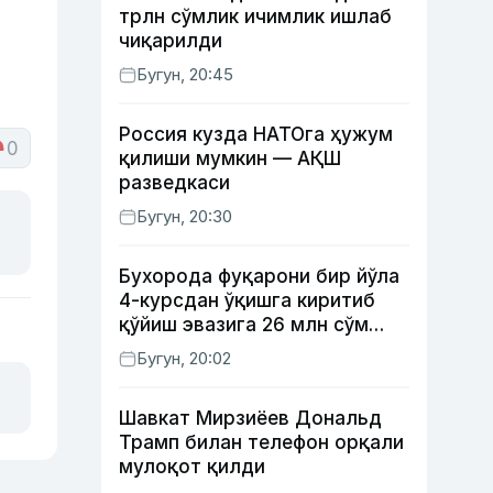
трлн сўмлик ичимлик ишлаб
чиқарилди
Бугун, 20:45
Россия кузда НАТОга ҳужум
0
қилиши мумкин — АҚШ
разведкаси
Бугун, 20:30
Бухорода фуқарони бир йўла
4-курсдан ўқишга киритиб
қўйиш эвазига 26 млн сўм
олган шахс ушланди
Бугун, 20:02
Шавкат Мирзиёев Дональд
Трамп билан телефон орқали
мулоқот қилди