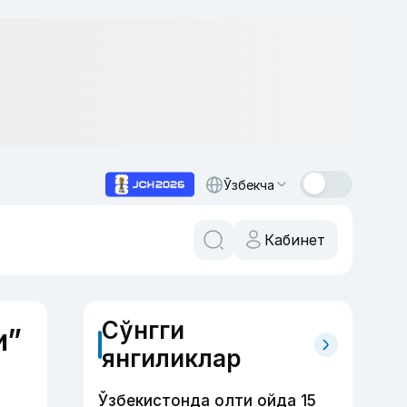
Ўзбекча
Кабинет
Сўнгги
и”
янгиликлар
Ўзбекистонда олти ойда 15