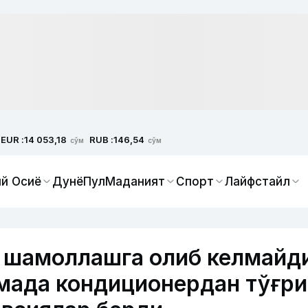
EUR :
RUB :
14 053,18
146,54
сўм
сўм
й Осиё
Дунё
Пул
Маданият
Спорт
Лайфстайл
 шамоллашга олиб келмайд
мада кондиционердан тўғри