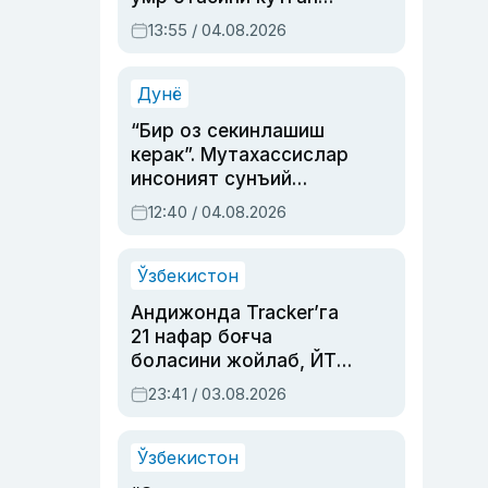
актриса ва дубльяж
13:55 / 04.08.2026
устаси Римма
Аҳмедованинг
синовларга тўла ҳаёти
Дунё
“Бир оз секинлашиш
керак”. Мутахассислар
инсоният сунъий
интеллектни бошқара
12:40 / 04.08.2026
олмай қолишидан
хавотир билдирди
Ўзбекистон
Андижонда Tracker’га
21 нафар боғча
боласини жойлаб, ЙТҲ
содир этган аёлга суд
23:41 / 03.08.2026
ҳукми ўқилди
Ўзбекистон