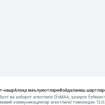
т-нашр
Алоқа маълумотлари
Фойдаланиш шартлар
буот ва ахборот агентлиги (ЎзМАА, ҳозирги Ўзбеки
мавий коммуникациялар агентлиги) томонидан 13.0