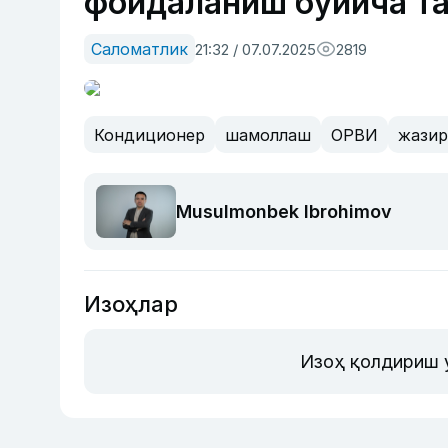
фойдаланиш бўйича т
Саломатлик
21:32 / 07.07.2025
2819
Кондиционер
шамоллаш
ОРВИ
жазир
Musulmonbek Ibrohimov
Изоҳлар
Изоҳ қолдириш 