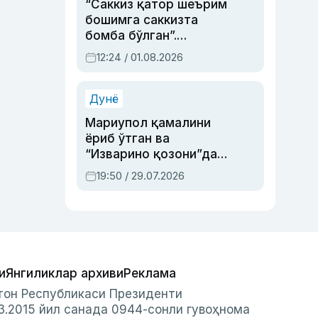
“Саккиз қатор шеърим
бошимга саккизта
бомба бўлган”.
Абдулла Ориповни
12:24 / 01.08.2026
сиёсий айбловлардан
асраб қолган воқеа
Дунё
Мариупол қамалини
ёриб ўтган ва
“Изварино қозони”дан
чиққан қаҳрамон —
19:50 / 29.07.2026
Украина армияси бош
қўмондони Драпатий
ҳақида
и
Янгиликлар архиви
Реклама
стон Республикаси Президенти
3.2015 йил санада 0944-сонли гувоҳнома