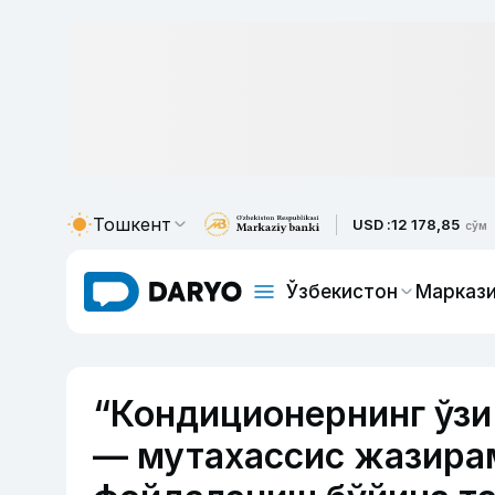
Тошкент
USD :
12 178,85
сўм
Ўзбекистон
Маркази
“Кондиционернинг ўзи
— мутахассис жазира