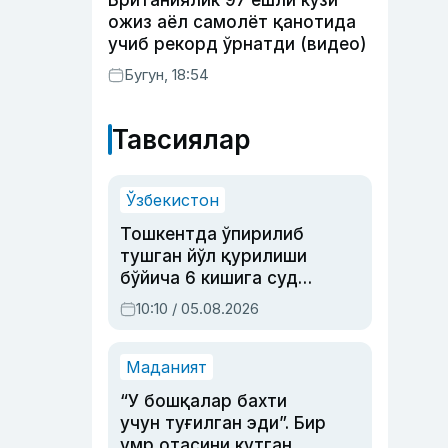
Британиялик 97 ёшли кўзи
ожиз аёл самолёт қанотида
учиб рекорд ўрнатди (видео)
Бугун, 18:54
Тавсиялар
Ўзбекистон
Тошкентда ўпирилиб
тушган йўл қурилиши
бўйича 6 кишига суд
ҳукми ўқилди
10:10 / 05.08.2026
Маданият
“У бошқалар бахти
учун туғилган эди”. Бир
умр отасини кутган