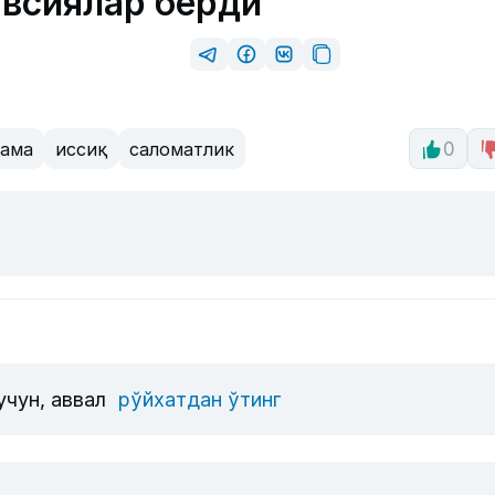
авсиялар берди
ама
иссиқ
саломатлик
0
учун, аввал
рўйхатдан ўтинг