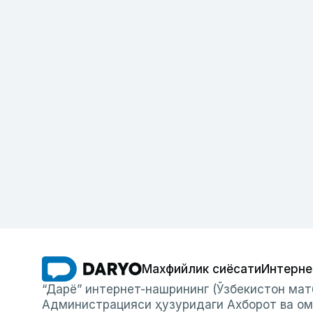
Махфийлик сиёсати
Интерне
“Дарё” интернет-нашрининг (Ўзбекистон мат
Администрацияси ҳузуридаги Ахборот ва ом