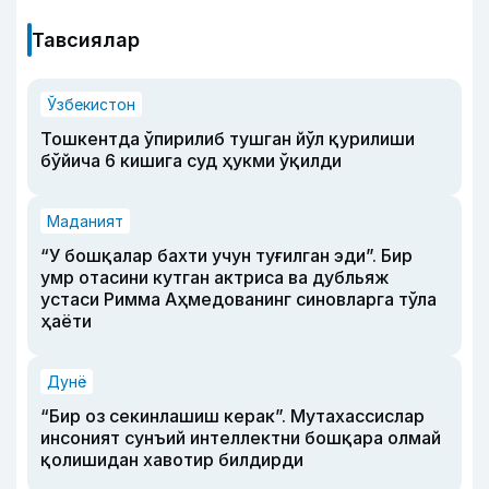
Тавсиялар
Ўзбекистон
Тошкентда ўпирилиб тушган йўл қурилиши
бўйича 6 кишига суд ҳукми ўқилди
Маданият
“У бошқалар бахти учун туғилган эди”. Бир
умр отасини кутган актриса ва дубльяж
устаси Римма Аҳмедованинг синовларга тўла
ҳаёти
Дунё
“Бир оз секинлашиш керак”. Мутахассислар
инсоният сунъий интеллектни бошқара олмай
қолишидан хавотир билдирди