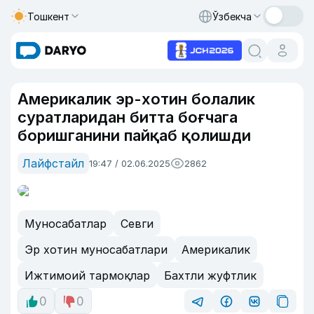
Тошкент
Ўзбекча
Америкалик эр-хотин болалик
суратларидан битта боғчага
боришганини пайқаб қолишди
Лайфстайл
19:47 / 02.06.2025
2862
Муносабатлар
Севги
Эр хотин муносабатлари
Америкалик
Ижтимоий тармоқлар
Бахтли жуфтлик
0
0