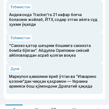
Ўзбекистон
Андижонда Tracker’га 21 нафар боғча
боласини жойлаб, ЙТҲ содир этган аёлга суд
ҳукми ўқилди
Ўзбекистон
“Саккиз қатор шеърим бошимга саккизта
бомба бўлган”. Абдулла Ориповни сиёсий
айбловлардан асраб қолган воқеа
Дунё
Мариупол қамалини ёриб ўтган ва “Изварино
қозони”дан чиққан қаҳрамон — Украина
армияси бош қўмондони Драпатий ҳақида