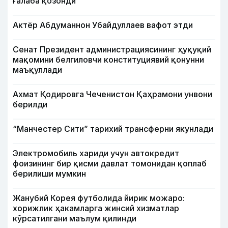
ғалаба қозонди
Актёр Абду­маннон Убайдуллаев вафот этди
Сенат Президент администрациясининг ҳуқуқий
мақомини белгиловчи конституциявий қонунни
маъқуллади
Ахмат Қодировга Чеченистон Қаҳрамони унвони
берилди
“Манчестер Сити” тарихий трансферни якунлади
Электромобиль хариди учун автокредит
фоизининг бир қисми давлат томонидан қоплаб
берилиши мумкин
Жанубий Корея футболида йирик можаро:
хорижлик ҳакамларга жинсий хизматлар
кўрсатилгани маълум қилинди