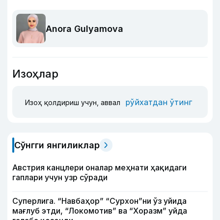
Anora Gulyamova
Изоҳлар
рўйхатдан ўтинг
Изоҳ қолдириш учун, аввал
Сўнгги янгиликлар
Австрия канцлери оналар меҳнати ҳақидаги
гаплари учун узр сўради
Суперлига. “Навбаҳор” “Сурхон”ни ўз уйида
мағлуб этди, “Локомотив” ва “Хоразм” уйда