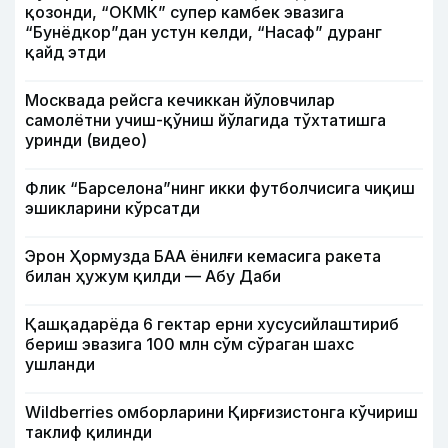
қозонди, “ОКМК” супер камбек эвазига
“Бунёдкор”дан устун келди, “Насаф” дуранг
қайд этди
Москвада рейсга кечиккан йўловчилар
самолётни учиш-қўниш йўлагида тўхтатишга
уринди (видео)
Флик “Барселона”нинг икки футболчисига чиқиш
эшикларини кўрсатди
Эрон Ҳормузда БАА ёнилғи кемасига ракета
билан ҳужум қилди — Абу Даби
Қашқадарёда 6 гектар ерни хусусийлаштириб
бериш эвазига 100 млн сўм сўраган шахс
ушланди
Wildberries омборларини Қирғизистонга кўчириш
таклиф қилинди