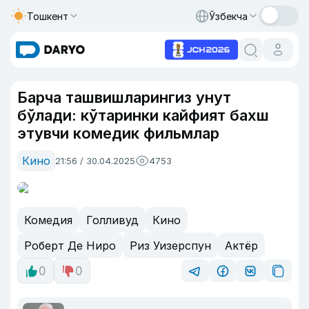
Тошкент
Ўзбекча
Барча ташвишларингиз унут
бўлади: кўтаринки кайфият бахш
этувчи комедик фильмлар
Кино
21:56 / 30.04.2025
4753
Комедия
Голливуд
Кино
Роберт Де Ниро
Риз Уизерспун
Актёр
0
0