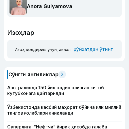
Anora Gulyamova
Изоҳлар
рўйхатдан ўтинг
Изоҳ қолдириш учун, аввал
Сўнгги янгиликлар
Австралияда 150 йил олдин олинган китоб
кутубхонага қайтарилди
Ўзбекистонда касбий маҳорат бўйича илк миллий
танлов ғолиблари аниқланди
Суперлига. “Нефтчи” йирик ҳисобда ғалаба