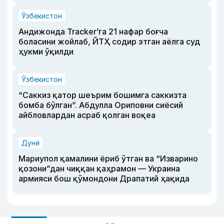
Ўзбекистон
Андижонда Tracker’га 21 нафар боғча
боласини жойлаб, ЙТҲ содир этган аёлга суд
ҳукми ўқилди
Ўзбекистон
“Саккиз қатор шеърим бошимга саккизта
бомба бўлган”. Абдулла Ориповни сиёсий
айбловлардан асраб қолган воқеа
Дунё
Мариупол қамалини ёриб ўтган ва “Изварино
қозони”дан чиққан қаҳрамон — Украина
армияси бош қўмондони Драпатий ҳақида