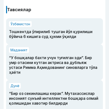
Тавсиялар
Ўзбекистон
Тошкентда ўпирилиб тушган йўл қурилиши
бўйича 6 кишига суд ҳукми ўқилди
Маданият
“У бошқалар бахти учун туғилган эди”. Бир
умр отасини кутган актриса ва дубльяж
устаси Римма Аҳмедованинг синовларга тўла
ҳаёти
Дунё
“Бир оз секинлашиш керак”. Мутахассислар
инсоният сунъий интеллектни бошқара олмай
қолишидан хавотир билдирди