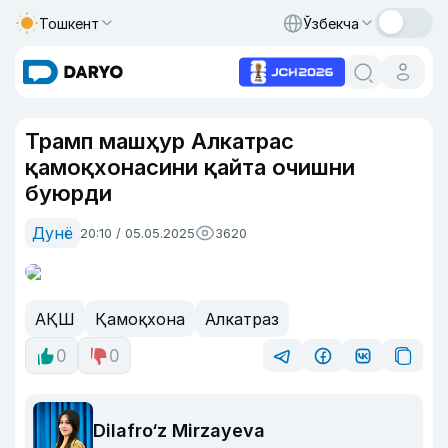
Тошкент
Ўзбекча
Трамп машҳур Алкатраc
қамоқхонасини қайта очишни
буюрди
Дунё
20:10 / 05.05.2025
3620
АҚШ
Қамоқхона
Алкатраз
0
0
Dilafro‘z Mirzayeva