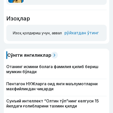
Изоҳлар
рўйхатдан ўтинг
Изоҳ қолдириш учун, аввал
Сўнгги янгиликлар
Отанинг исмини болага фамилия қилиб бериш
мумкин бўлади
Пентагон НУЖларга оид янги маълумотларни
махфийликдан чиқарди
Сунъий интеллект “Олтин тўп”нинг келгуси 15
йилдаги ғолибларини тахмин қилди