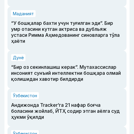
Маданият
“У бошқалар бахти учун туғилган эди”. Бир
умр отасини кутган актриса ва дубльяж
устаси Римма Аҳмедованинг синовларга тўла
ҳаёти
Дунё
“Бир оз секинлашиш керак”. Мутахассислар
инсоният сунъий интеллектни бошқара олмай
қолишидан хавотир билдирди
Ўзбекистон
Андижонда Tracker’га 21 нафар боғча
боласини жойлаб, ЙТҲ содир этган аёлга суд
ҳукми ўқилди
Ўзбекистон