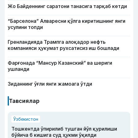
Жо Байденнинг саратони танасига тарқаб кетди
“Барселона” Алваресни қўлга киритишнинг янги
усулини топди
Гренландияда Трампга алоқадор нефть
компанияси ҳукумат рухсатисиз иш бошлади
Фарғонада “Мансур Казанский” ва шериги
ушланди
Зиданнинг ўғли янги жамоага ўтди
Тавсиялар
Ўзбекистон
Тошкентда ўпирилиб тушган йўл қурилиши
бўйича 6 кишига суд ҳукми ўқилди