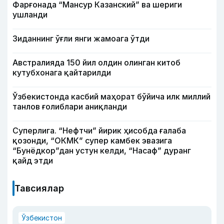
Фарғонада “Мансур Казанский” ва шериги
ушланди
Зиданнинг ўғли янги жамоага ўтди
Австралияда 150 йил олдин олинган китоб
кутубхонага қайтарилди
Ўзбекистонда касбий маҳорат бўйича илк миллий
танлов ғолиблари аниқланди
Суперлига. “Нефтчи” йирик ҳисобда ғалаба
қозонди, “ОКМК” супер камбек эвазига
“Бунёдкор”дан устун келди, “Насаф” дуранг
қайд этди
Тавсиялар
Ўзбекистон