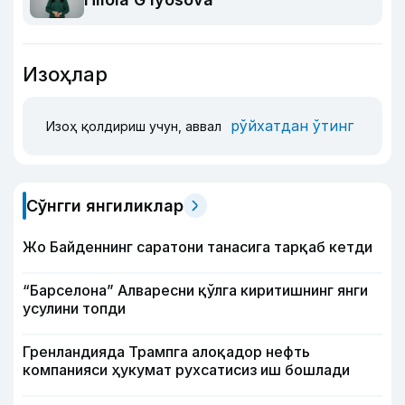
Изоҳлар
рўйхатдан ўтинг
Изоҳ қолдириш учун, аввал
Сўнгги янгиликлар
Жо Байденнинг саратони танасига тарқаб кетди
“Барселона” Алваресни қўлга киритишнинг янги
усулини топди
Гренландияда Трампга алоқадор нефть
компанияси ҳукумат рухсатисиз иш бошлади