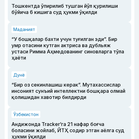
Тошкентда ўпирилиб тушган йўл қурилиши
бўйича 6 кишига суд ҳукми ўқилди
Маданият
“У бошқалар бахти учун туғилган эди”. Бир
умр отасини кутган актриса ва дубльяж
устаси Римма Аҳмедованинг синовларга тўла
ҳаёти
Дунё
“Бир оз секинлашиш керак”. Мутахассислар
инсоният сунъий интеллектни бошқара олмай
қолишидан хавотир билдирди
Ўзбекистон
Андижонда Tracker’га 21 нафар боғча
боласини жойлаб, ЙТҲ содир этган аёлга суд
ҳукми ўқилди