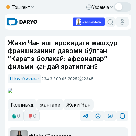
Тошкент
Ўзбекча
Жеки Чан иштирокидаги машҳур
франшизанинг давоми бўлган
“Каратэ болакай: афсоналар”
фильми қандай яратилган?
Шоу-бизнес
23:43 / 09.06.2025
2345
Голливуд
жангари
Жеки Чан
0
0
Hilola G‘iyosova