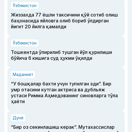
Ўзбекистон
Жиззахда 77 ёшли таксичини қўй сотиб олиш
баҳонасида яйловга олиб бориб ўлдирган
йигит 20 йилга қамалди
Ўзбекистон
Тошкентда ўпирилиб тушган йўл қурилиши
бўйича 6 кишига суд ҳукми ўқилди
Маданият
“У бошқалар бахти учун туғилган эди”. Бир
умр отасини кутган актриса ва дубльяж
устаси Римма Аҳмедованинг синовларга тўла
ҳаёти
Дунё
“Бир оз секинлашиш керак”. Мутахассислар