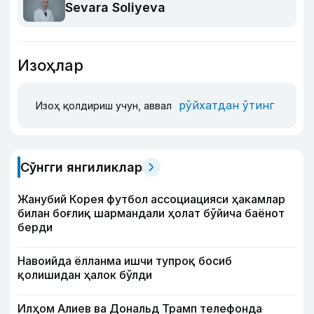
Sevara Soliyeva
Изоҳлар
рўйхатдан ўтинг
Изоҳ қолдириш учун, аввал
Сўнгги янгиликлар
Жанубий Корея футбол ассоциацияси ҳакамлар
билан боғлиқ шармандали ҳолат бўйича баёнот
берди
Навоийда ёлланма ишчи тупроқ босиб
қолишидан ҳалок бўлди
Илҳом Алиев ва Дональд Трамп телефонда