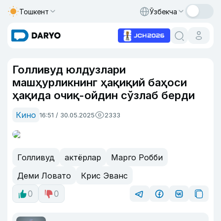
Тошкент
Ўзбекча
Голливуд юлдузлари
машҳурликнинг ҳақиқий баҳоси
ҳақида очиқ-ойдин сўзлаб берди
Кино
16:51 / 30.05.2025
2333
Голливуд
актёрлар
Марго Робби
Деми Ловато
Крис Эванс
0
0