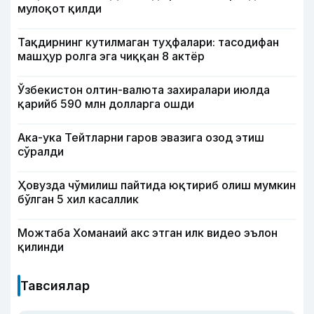
мулоқот қилди
Тақдирнинг кутилмаган туҳфалари: тасодифан
машҳур ролга эга чиққан 8 актёр
Ўзбекистон олтин-валюта захиралари июлда
қарийб 590 млн долларга ошди
Ака-ука Тейтларни гаров эвазига озод этиш
сўралди
Ҳовузда чўмилиш пайтида юқтириб олиш мумкин
бўлган 5 хил касаллик
Можтаба Хоманаий акс этган илк видео эълон
қилинди
Тавсиялар