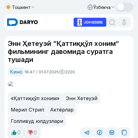
Тошкент
Ўзбекча
Энн Ҳетеуэй “Қаттиққўл хоним”
фильмининг давомида суратга
тушади
Кино
18:47 / 01.07.2025
2220
«Қаттиққўл хоним»
Энн Хетеуэй
Мерил Стрип
Актёрлар
Голливуд юлдузлари
0
0