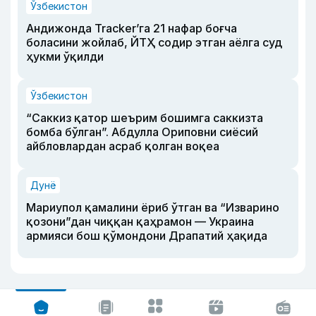
Ўзбекистон
Андижонда Tracker’га 21 нафар боғча
боласини жойлаб, ЙТҲ содир этган аёлга суд
ҳукми ўқилди
Ўзбекистон
“Саккиз қатор шеърим бошимга саккизта
бомба бўлган”. Абдулла Ориповни сиёсий
айбловлардан асраб қолган воқеа
Дунё
Мариупол қамалини ёриб ўтган ва “Изварино
қозони”дан чиққан қаҳрамон — Украина
армияси бош қўмондони Драпатий ҳақида