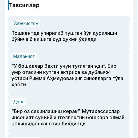
Тавсиялар
Ўзбекистон
Тошкентда ўпирилиб тушган йўл қурилиши
бўйича 6 кишига суд ҳукми ўқилди
Маданият
“У бошқалар бахти учун туғилган эди”. Бир
умр отасини кутган актриса ва дубльяж
устаси Римма Аҳмедованинг синовларга тўла
ҳаёти
Дунё
“Бир оз секинлашиш керак”. Мутахассислар
инсоният сунъий интеллектни бошқара олмай
қолишидан хавотир билдирди