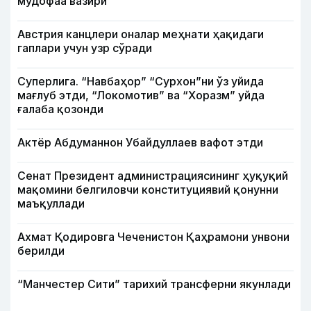
мудофаа вазири
Австрия канцлери оналар меҳнати ҳақидаги
гаплари учун узр сўради
Суперлига. “Навбаҳор” “Сурхон”ни ўз уйида
мағлуб этди, “Локомотив” ва “Хоразм” уйда
ғалаба қозонди
Актёр Абду­маннон Убайдуллаев вафот этди
Сенат Президент администрациясининг ҳуқуқий
мақомини белгиловчи конституциявий қонунни
маъқуллади
Ахмат Қодировга Чеченистон Қаҳрамони унвони
берилди
“Манчестер Сити” тарихий трансферни якунлади