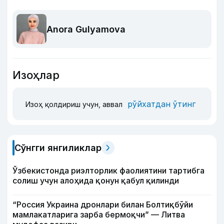
Anora Gulyamova
Изоҳлар
рўйхатдан ўтинг
Изоҳ қолдириш учун, аввал
Сўнгги янгиликлар
Ўзбекистонда риэлторлик фаолиятини тартибга
солиш учун алоҳида қонун қабул қилинди
“Россия Украина дронлари билан Болтиқбўйи
мамлакатларига зарба бермоқчи” — Литва