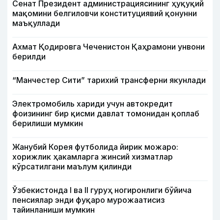
Сенат Президент администрациясининг ҳуқуқий
мақомини белгиловчи конституциявий қонунни
маъқуллади
Ахмат Қодировга Чеченистон Қаҳрамони унвони
берилди
“Манчестер Сити” тарихий трансферни якунлади
Электромобиль хариди учун автокредит
фоизининг бир қисми давлат томонидан қоплаб
берилиши мумкин
Жанубий Корея футболида йирик можаро:
хорижлик ҳакамларга жинсий хизматлар
кўрсатилгани маълум қилинди
Ўзбекистонда I ва II гуруҳ ногиронлиги бўйича
пенсиялар энди фуқаро мурожаатисиз
тайинланиши мумкин