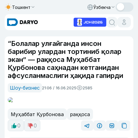
Тошкент
Ўзбекча
“Болалар улғайганда инсон
барибир улардан тортиниб қолар
экан” — раққоса Муҳаббат
Қурбонова саҳнадан кетганидан
афсусланмаслиги ҳақида гапирди
Шоу-бизнес
21:06 / 16.06.2025
2585
Муҳаббат Қурбонова
раққоса
0
0