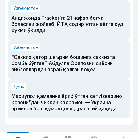
Ўзбекистон
Андижонда Tracker’га 21 нафар боғча
боласини жойлаб, ЙТҲ содир этган аёлга суд
ҳукми ўқилди
Ўзбекистон
“Саккиз қатор шеърим бошимга саккизта
бомба бўлган”. Абдулла Ориповни сиёсий
айбловлардан асраб қолган воқеа
Дунё
Мариупол қамалини ёриб ўтган ва “Изварино
қозони”дан чиққан қаҳрамон — Украина
армияси бош қўмондони Драпатий ҳақида