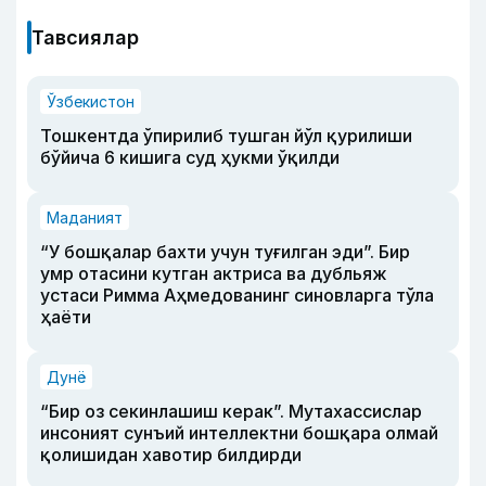
Тавсиялар
Ўзбекистон
Тошкентда ўпирилиб тушган йўл қурилиши
бўйича 6 кишига суд ҳукми ўқилди
Маданият
“У бошқалар бахти учун туғилган эди”. Бир
умр отасини кутган актриса ва дубльяж
устаси Римма Аҳмедованинг синовларга тўла
ҳаёти
Дунё
“Бир оз секинлашиш керак”. Мутахассислар
инсоният сунъий интеллектни бошқара олмай
қолишидан хавотир билдирди