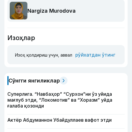
Nargiza Murodova
Изоҳлар
рўйхатдан ўтинг
Изоҳ қолдириш учун, аввал
Сўнгги янгиликлар
Суперлига. “Навбаҳор” “Сурхон”ни ўз уйида
мағлуб этди, “Локомотив” ва “Хоразм” уйда
ғалаба қозонди
Актёр Абду­маннон Убайдуллаев вафот этди