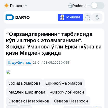
Тошкент
Ўзбекча
“Фарзандларимнинг тарбиясида
кўп иштирок этолмаганман”.
Зоҳида Умарова ўғли Ёрқинхўжа ва
қизи Мадлен ҳақида
Шоу-бизнес
23:01 / 28.05.2025
5511
Зоҳида Умарова
Ёрқинхўжа Умаров
Мадлен Шарипова
«Овоз» лойиҳаси
Озодбек Назарбеков
Севара Назархон