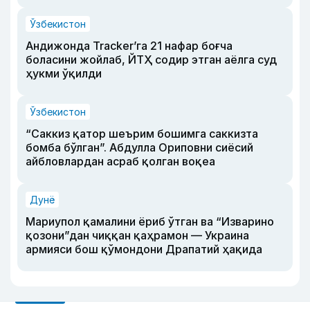
Ўзбекистон
Андижонда Tracker’га 21 нафар боғча
боласини жойлаб, ЙТҲ содир этган аёлга суд
ҳукми ўқилди
Ўзбекистон
“Саккиз қатор шеърим бошимга саккизта
бомба бўлган”. Абдулла Ориповни сиёсий
айбловлардан асраб қолган воқеа
Дунё
Мариупол қамалини ёриб ўтган ва “Изварино
қозони”дан чиққан қаҳрамон — Украина
армияси бош қўмондони Драпатий ҳақида