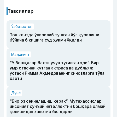
Тавсиялар
Ўзбекистон
Тошкентда ўпирилиб тушган йўл қурилиши
бўйича 6 кишига суд ҳукми ўқилди
Маданият
“У бошқалар бахти учун туғилган эди”. Бир
умр отасини кутган актриса ва дубльяж
устаси Римма Аҳмедованинг синовларга тўла
ҳаёти
Дунё
“Бир оз секинлашиш керак”. Мутахассислар
инсоният сунъий интеллектни бошқара олмай
қолишидан хавотир билдирди