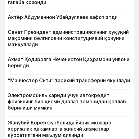
ғалаба қозонди
Актёр Абду­маннон Убайдуллаев вафот этди
Сенат Президент администрациясининг ҳуқуқий
мақомини белгиловчи конституциявий қонунни
маъқуллади
Ахмат Қодировга Чеченистон Қаҳрамони унвони
берилди
“Манчестер Сити” тарихий трансферни якунлади
Электромобиль хариди учун автокредит
фоизининг бир қисми давлат томонидан қоплаб
берилиши мумкин
Жанубий Корея футболида йирик можаро:
хорижлик ҳакамларга жинсий хизматлар
кўрсатилгани маълум қилинди