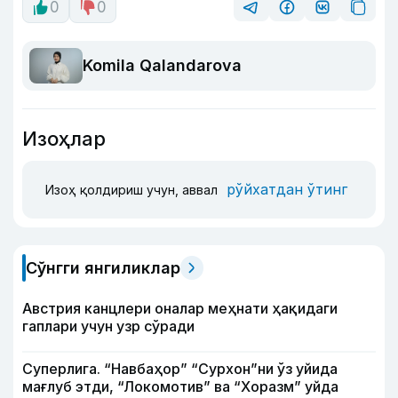
0
0
Komila Qalandarova
Изоҳлар
рўйхатдан ўтинг
Изоҳ қолдириш учун, аввал
Сўнгги янгиликлар
Австрия канцлери оналар меҳнати ҳақидаги
гаплари учун узр сўради
Суперлига. “Навбаҳор” “Сурхон”ни ўз уйида
мағлуб этди, “Локомотив” ва “Хоразм” уйда