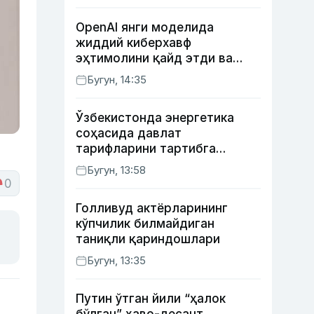
OpenAI янги моделида
жиддий киберхавф
эҳтимолини қайд этди ва
хавфсизлик чораларини
Бугун, 14:35
кучайтирди
Ўзбекистонда энергетика
соҳасида давлат
тарифларини тартибга
солишнинг янги тизими
Бугун, 13:58
жорий этилди
0
Голливуд актёрларининг
кўпчилик билмайдиган
таниқли қариндошлари
Бугун, 13:35
Путин ўтган йили “ҳалок