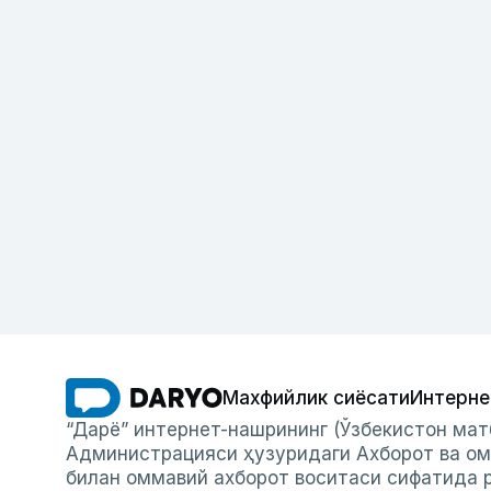
Махфийлик сиёсати
Интерне
“Дарё” интернет-нашрининг (Ўзбекистон мат
Администрацияси ҳузуридаги Ахборот ва ом
билан оммавий ахборот воситаси сифатида р