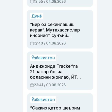
13:55 / 04.08.2026
устаси Римма
Аҳмедованинг
синовларга тўла ҳаёти
Дунё
“Бир оз секинлашиш
керак”. Мутахассислар
инсоният сунъий
интеллектни бошқара
12:40 / 04.08.2026
олмай қолишидан
хавотир билдирди
Ўзбекистон
Андижонда Tracker’га
21 нафар боғча
боласини жойлаб, ЙТҲ
содир этган аёлга суд
23:41 / 03.08.2026
ҳукми ўқилди
Ўзбекистон
“Саккиз қатор шеърим