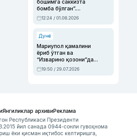
бошимга саккизта
бомба бўлган”.
Абдулла Ориповни
12:24 / 01.08.2026
сиёсий айбловлардан
асраб қолган воқеа
Дунё
Мариупол қамалини
ёриб ўтган ва
“Изварино қозони”дан
чиққан қаҳрамон —
19:50 / 29.07.2026
Украина армияси бош
қўмондони Драпатий
ҳақида
и
Янгиликлар архиви
Реклама
стон Республикаси Президенти
3.2015 йил санада 0944-сонли гувоҳнома
риш ёки қисман иқтибос келтиришга,