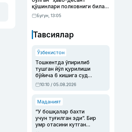
бўлган” ҳаво-десант
қўшинлари полковниги билан
телефон орқали
Бугун, 13:05
суҳбатлашди
Тавсиялар
Ўзбекистон
Тошкентда ўпирилиб
тушган йўл қурилиши
бўйича 6 кишига суд
ҳукми ўқилди
10:10 / 05.08.2026
Маданият
“У бошқалар бахти
учун туғилган эди”. Бир
умр отасини кутган
актриса ва дубльяж