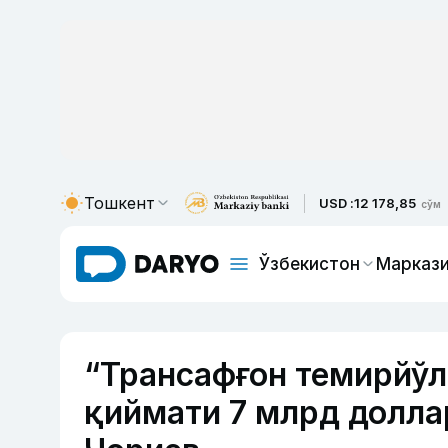
Тошкент
USD :
12 178,85
сўм
Ўзбекистон
Маркази
“Трансафғон темирйў
қиймати 7 млрд долла