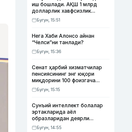
иш бошлади. АҚШ 1 млрд
долларлик хавфсизлик
ёрдами бермоқчи
Бугун, 15:51
Нега Хаби Алонсо айнан
“Челси”ни танлади?
Бугун, 15:36
Сенат ҳарбий хизматчилар
пенсиясининг энг юқори
миқдорини 100 фоизгача
оширишни назарда тутувчи
Бугун, 15:15
қонунни маъқуллади
Сунъий интеллект болалар
эртакларида аёл
образларидан деярли
фойдаланмаяпти
Бугун, 14:55