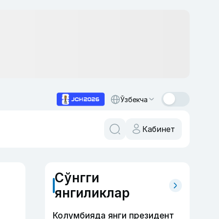
Ўзбекча
Кабинет
Сўнгги
янгиликлар
Колумбияда янги президент