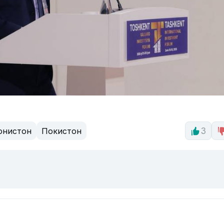
онистон
Покистон
3