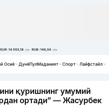
EUR :
RUB :
14 053,18
146,54
сўм
сўм
й Осиё
Дунё
Пул
Маданият
Спорт
Лайфстайл
лини қуришнинг умумий
рдан ортади” — Жасурбек