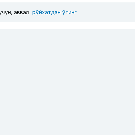
учун, аввал
рўйхатдан ўтинг