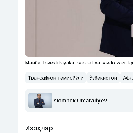
Манба: Investitsiyalar, sanoat va savdo vazirligi
Трансафғон темирйўли
Ўзбекистон
Афғ
Islombek Umaraliyev
Изоҳлар