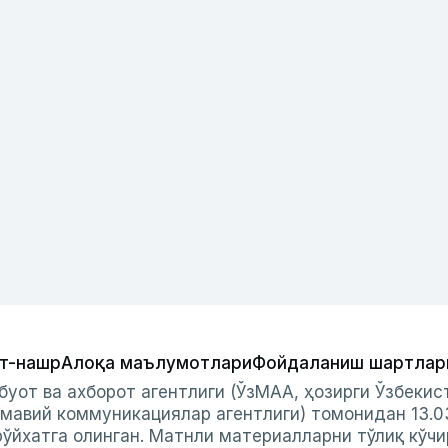
т-нашр
Алоқа маълумотлари
Фойдаланиш шартлар
буот ва ахборот агентлиги (ЎзМАА, ҳозирги Ўзбеки
мавий коммуникациялар агентлиги) томонидан 13.0
ўйхатга олинган. Матнли материалларни тўлиқ кўчи