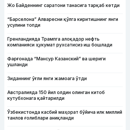
Жо Байденнинг саратони танасига тарқаб кетди
“Барселона” Алваресни қўлга киритишнинг янги
усулини топди
Гренландияда Трампга алоқадор нефть
компанияси ҳукумат рухсатисиз иш бошлади
Фарғонада “Мансур Казанский” ва шериги
ушланди
Зиданнинг ўғли янги жамоага ўтди
Австралияда 150 йил олдин олинган китоб
кутубхонага қайтарилди
Ўзбекистонда касбий маҳорат бўйича илк миллий
танлов ғолиблари аниқланди