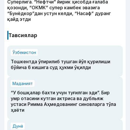
Суперлига. “Нефтчи” йирик ҳисобда ғалаба
қозонди, “ОКМК” супер камбек эвазига
“Бунёдкор”дан устун келди, “Насаф” дуранг
қайд этди
Тавсиялар
Ўзбекистон
Тошкентда ўпирилиб тушган йўл қурилиши
бўйича 6 кишига суд ҳукми ўқилди
Маданият
“У бошқалар бахти учун туғилган эди”. Бир
умр отасини кутган актриса ва дубльяж
устаси Римма Аҳмедованинг синовларга тўла
ҳаёти
Дунё