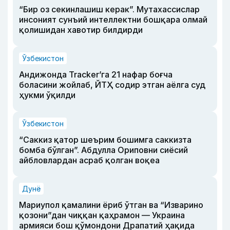
“Бир оз секинлашиш керак”. Мутахассислар
инсоният сунъий интеллектни бошқара олмай
қолишидан хавотир билдирди
Ўзбекистон
Андижонда Tracker’га 21 нафар боғча
боласини жойлаб, ЙТҲ содир этган аёлга суд
ҳукми ўқилди
Ўзбекистон
“Саккиз қатор шеърим бошимга саккизта
бомба бўлган”. Абдулла Ориповни сиёсий
айбловлардан асраб қолган воқеа
Дунё
Мариупол қамалини ёриб ўтган ва “Изварино
қозони”дан чиққан қаҳрамон — Украина
армияси бош қўмондони Драпатий ҳақида