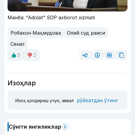
Манба: “Adolat” SDP axborot xizmati
Робахон Маҳмудова
Олий суд раиси
Сенат
3
3
Изоҳлар
рўйхатдан ўтинг
Изоҳ қолдириш учун, аввал
Сўнгги янгиликлар