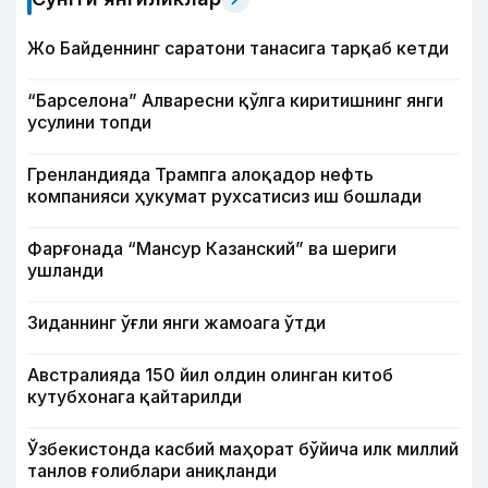
Жо Байденнинг саратони танасига тарқаб кетди
“Барселона” Алваресни қўлга киритишнинг янги
усулини топди
Гренландияда Трампга алоқадор нефть
компанияси ҳукумат рухсатисиз иш бошлади
Фарғонада “Мансур Казанский” ва шериги
ушланди
Зиданнинг ўғли янги жамоага ўтди
Австралияда 150 йил олдин олинган китоб
кутубхонага қайтарилди
Ўзбекистонда касбий маҳорат бўйича илк миллий
танлов ғолиблари аниқланди