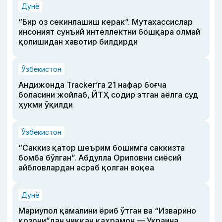
Дунё
“Бир оз секинлашиш керак”. Мутахассислар
инсоният сунъий интеллектни бошқара олмай
қолишидан хавотир билдирди
Ўзбекистон
Андижонда Tracker’га 21 нафар боғча
боласини жойлаб, ЙТҲ содир этган аёлга суд
ҳукми ўқилди
Ўзбекистон
“Саккиз қатор шеърим бошимга саккизта
бомба бўлган”. Абдулла Ориповни сиёсий
айбловлардан асраб қолган воқеа
Дунё
Мариупол қамалини ёриб ўтган ва “Изварино
қозони”дан чиққан қаҳрамон — Украина