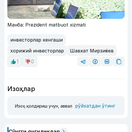
Манба: Prezident matbuot xizmati
инвесторлар кенгаши
хорижий инвесторлар
Шавкат Мирзиёев
1
0
Изоҳлар
рўйхатдан ўтинг
Изоҳ қолдириш учун, аввал
Сўнгги янгиликлар