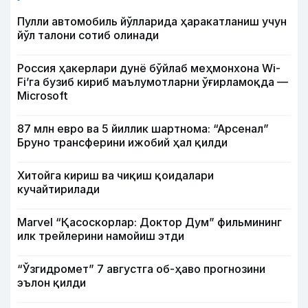
Пулли автомобиль йўлларида ҳаракатланиш учун
йўл талони сотиб олинади
Россия ҳакерлари дунё бўйлаб меҳмонхона Wi-
Fi’га бузиб кириб маълумотларни ўғирламоқда —
Microsoft
87 млн евро ва 5 йиллик шартнома: “Арсенал”
Бруно трансферини ижобий ҳал қилди
Хитойга кириш ва чиқиш қоидалари
кучайтирилади
Marvel “Қасоскорлар: Доктор Дум” фильмининг
илк трейлерини намойиш этди
“Ўзгидромет” 7 августга об-ҳаво прогнозини
эълон қилди