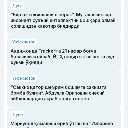
Дунё
“Бир оз секинлашиш керак”. Мутахассислар
инсоният сунъий интеллектни бошқара олмай
қолишидан хавотир билдирди
Ўзбекистон
Андижонда Tracker’га 21 нафар боғча
боласини жойлаб, ЙТҲ содир этган аёлга суд
ҳукми ўқилди
Ўзбекистон
“Саккиз қатор шеърим бошимга саккизта
бомба бўлган”. Абдулла Ориповни сиёсий
айбловлардан асраб қолган воқеа
Дунё
Мариупол қамалини ёриб ўтган ва “Изварино