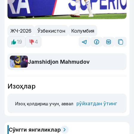
ЖЧ-2026
Ўзбекистон
Колумбия
19
4
Jamshidjon Mahmudov
Изоҳлар
рўйхатдан ўтинг
Изоҳ қолдириш учун, аввал
Сўнгги янгиликлар