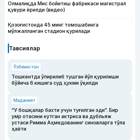
Олмалиқда Мис бойитиш фабрикаси магистрал
қувури ёрилди (видео)
Қозоғистонда 45 минг томошабинга
мўлжалланган стадион қурилади
Тавсиялар
Ўзбекистон
Тошкентда ўпирилиб тушган йўл қурилиши
бўйича 6 кишига суд ҳукми ўқилди
Маданият
“У бошқалар бахти учун туғилган эди”. Бир
умр отасини кутган актриса ва дубльяж
устаси Римма Аҳмедованинг синовларга тўла
ҳаёти