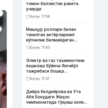
томон баллистик ракета
учирди
Бугун, 17:58
Машҳур роллари билан
танилган актёрларнинг
кўпчилик билмайдиган
образлари
Бугун, 17:45
Электр ва газ таъминотини
яхшилаш бўйича Янгийўл
тажрибаси бошқа
ҳудудларда ҳам жорий
Бугун, 17:41
этилади
Диёра Келдиёрова ва Ута
Абе Бокудаги Жаҳон
чемпионатида тўқнаш келиши
мумкин — ОАВ