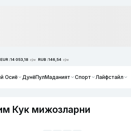
EUR :
RUB :
14 053,18
146,54
сўм
сўм
й Осиё
Дунё
Пул
Маданият
Спорт
Лайфстайл
Тим Кук мижозларни