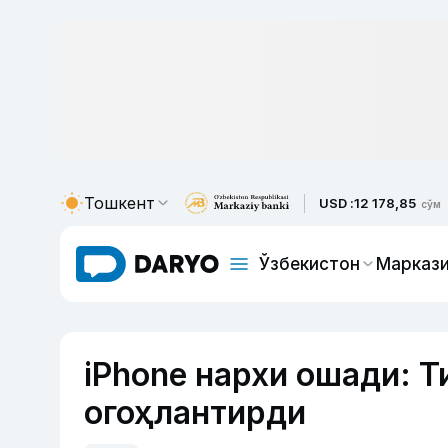
Тошкент
USD :
12 178,85
сўм
Ўзбекистон
Маркази
iPhone нархи ошади: 
огоҳлантирди