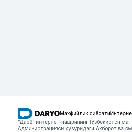
Махфийлик сиёсати
Интерне
“Дарё” интернет-нашрининг (Ўзбекистон мат
Администрацияси ҳузуридаги Ахборот ва ом