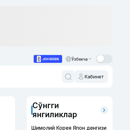
Ўзбекча
Кабинет
Сўнгги
янгиликлар
Шимолий Корея Япон денгизи