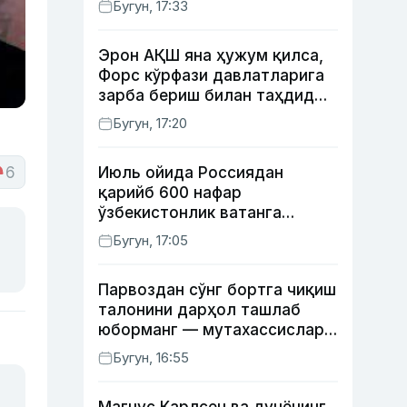
Бугун, 17:33
Эрон АҚШ яна ҳужум қилса,
Форс кўрфази давлатларига
зарба бериш билан таҳдид
қилди
Бугун, 17:20
6
Июль ойида Россиядан
қарийб 600 нафар
ўзбекистонлик ватанга
қайтарилди
Бугун, 17:05
Парвоздан сўнг бортга чиқиш
талонини дарҳол ташлаб
юборманг — мутахассислар
бунинг сабабини тушунтирди
Бугун, 16:55