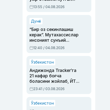
актриса ва дубльяж
13:55 / 04.08.2026
устаси Римма
Аҳмедованинг
синовларга тўла ҳаёти
Дунё
“Бир оз секинлашиш
керак”. Мутахассислар
инсоният сунъий
интеллектни бошқара
12:40 / 04.08.2026
олмай қолишидан
хавотир билдирди
Ўзбекистон
Андижонда Tracker’га
21 нафар боғча
боласини жойлаб, ЙТҲ
содир этган аёлга суд
23:41 / 03.08.2026
ҳукми ўқилди
Ўзбекистон