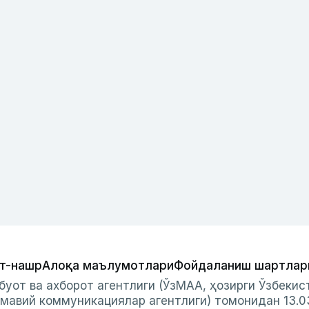
т-нашр
Алоқа маълумотлари
Фойдаланиш шартлар
буот ва ахборот агентлиги (ЎзМАА, ҳозирги Ўзбеки
мавий коммуникациялар агентлиги) томонидан 13.0