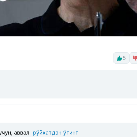
5
учун, аввал
рўйхатдан ўтинг