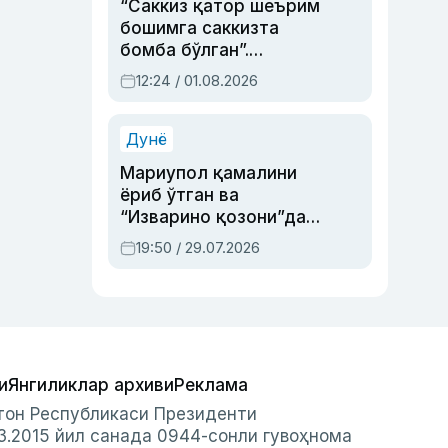
“Саккиз қатор шеърим
бошимга саккизта
бомба бўлган”.
Абдулла Ориповни
12:24 / 01.08.2026
сиёсий айбловлардан
асраб қолган воқеа
Дунё
Мариупол қамалини
ёриб ўтган ва
“Изварино қозони”дан
чиққан қаҳрамон —
19:50 / 29.07.2026
Украина армияси бош
қўмондони Драпатий
ҳақида
и
Янгиликлар архиви
Реклама
стон Республикаси Президенти
3.2015 йил санада 0944-сонли гувоҳнома