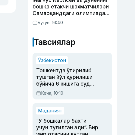
Магнус Карлсен ва дунёнинг
бошқа етакчи шахматчилари
Самарқанддаги олимпиадани
ўтказиб юборади
Бугун, 16:40
Тавсиялар
Ўзбекистон
Тошкентда ўпирилиб
тушган йўл қурилиши
бўйича 6 кишига суд
ҳукми ўқилди
Кеча, 10:10
Маданият
“У бошқалар бахти
учун туғилган эди”. Бир
умр отасини кутган