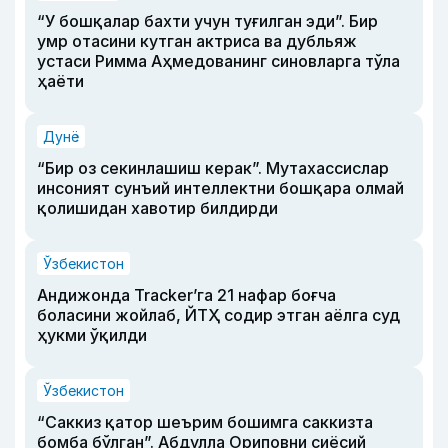
“У бошқалар бахти учун туғилган эди”. Бир
умр отасини кутган актриса ва дубльяж
устаси Римма Аҳмедованинг синовларга тўла
ҳаёти
Дунё
“Бир оз секинлашиш керак”. Мутахассислар
инсоният сунъий интеллектни бошқара олмай
қолишидан хавотир билдирди
Ўзбекистон
Андижонда Tracker’га 21 нафар боғча
боласини жойлаб, ЙТҲ содир этган аёлга суд
ҳукми ўқилди
Ўзбекистон
“Саккиз қатор шеърим бошимга саккизта
бомба бўлган”. Абдулла Ориповни сиёсий