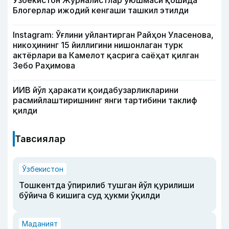
Ўзбекистон Журналистлар уюшмаси қошида
Блогерлар ижодий кенгаши ташкил этилди
Instagram: Ўғлини уйлантирган Райҳон Уласенова,
никоҳининг 15 йиллигини нишонлаган турк
актёрлари ва Камелот қасрига саёҳат қилган
Зебо Раҳимова
ИИВ йўл ҳаракати қоидабузарликларини
расмийлаштиришнинг янги тартибини таклиф
қилди
Тавсиялар
Ўзбекистон
Тошкентда ўпирилиб тушган йўл қурилиши
бўйича 6 кишига суд ҳукми ўқилди
Маданият