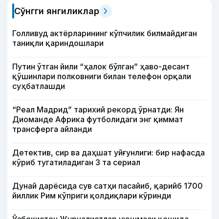
Сўнгги янгиликлар
Голливуд актёрларининг кўпчилик билмайдиган
таниқли қариндошлари
Путин ўтган йили “ҳалок бўлган” ҳаво-десант
қўшинлари полковниги билан телефон орқали
суҳбатлашди
“Реал Мадрид” тарихий рекорд ўрнатди: Ян
Диоманде Африка футболидаги энг қиммат
трансферга айланди
Детектив, сир ва даҳшат уйғунлиги: бир нафасда
кўриб тугатиладиган 3 та сериал
Дунай дарёсида сув сатҳи пасайиб, қарийб 1700
йиллик Рим кўприги қолдиқлари кўринди