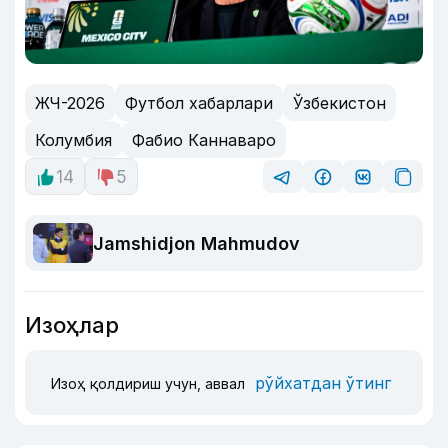
ЖЧ-2026
Футбол хабарлари
Ўзбекистон
Колумбия
Фабио Каннаваро
14
5
Jamshidjon Mahmudov
Изоҳлар
рўйхатдан ўтинг
Изоҳ қолдириш учун, аввал