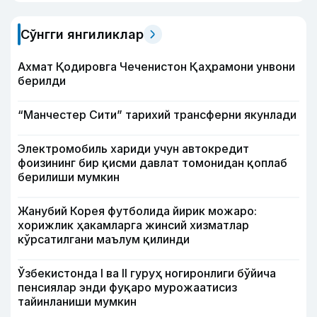
Сўнгги янгиликлар
Ахмат Қодировга Чеченистон Қаҳрамони унвони
берилди
“Манчестер Сити” тарихий трансферни якунлади
Электромобиль хариди учун автокредит
фоизининг бир қисми давлат томонидан қоплаб
берилиши мумкин
Жанубий Корея футболида йирик можаро:
хорижлик ҳакамларга жинсий хизматлар
кўрсатилгани маълум қилинди
Ўзбекистонда I ва II гуруҳ ногиронлиги бўйича
пенсиялар энди фуқаро мурожаатисиз
тайинланиши мумкин