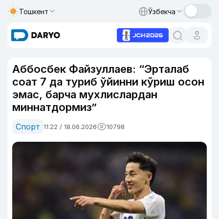
Тошкент
Ўзбекча
Аббосбек Файзуллаев: “Эрталаб
соат 7 да туриб ўйинни кўриш осон
эмас, барча мухлислардан
миннатдормиз”
Спорт
11:22 / 18.06.2026
10798