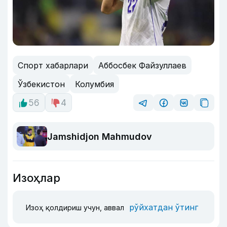
Спорт хабарлари
Аббосбек Файзуллаев
Ўзбекистон
Колумбия
56
4
Jamshidjon Mahmudov
Изоҳлар
рўйхатдан ўтинг
Изоҳ қолдириш учун, аввал