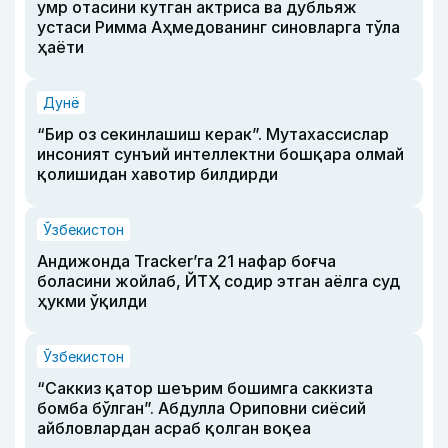
умр отасини кутган актриса ва дубльяж
устаси Римма Аҳмедованинг синовларга тўла
ҳаёти
Дунё
“Бир оз секинлашиш керак”. Мутахассислар
инсоният сунъий интеллектни бошқара олмай
қолишидан хавотир билдирди
Ўзбекистон
Андижонда Tracker’га 21 нафар боғча
боласини жойлаб, ЙТҲ содир этган аёлга суд
ҳукми ўқилди
Ўзбекистон
“Саккиз қатор шеърим бошимга саккизта
бомба бўлган”. Абдулла Ориповни сиёсий
айбловлардан асраб қолган воқеа