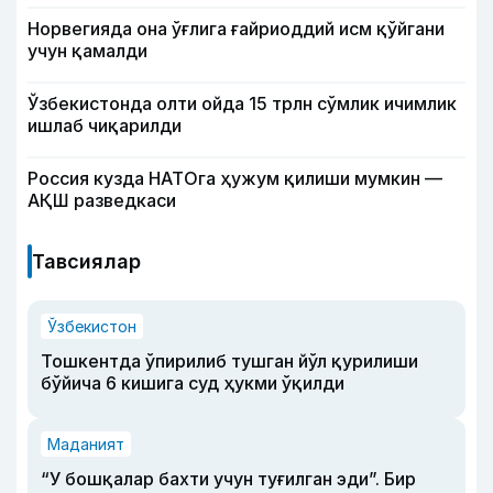
Норвегияда она ўғлига ғайриоддий исм қўйгани
учун қамалди
Ўзбекистонда олти ойда 15 трлн сўмлик ичимлик
ишлаб чиқарилди
Россия кузда НАТОга ҳужум қилиши мумкин —
АҚШ разведкаси
Тавсиялар
Ўзбекистон
Тошкентда ўпирилиб тушган йўл қурилиши
бўйича 6 кишига суд ҳукми ўқилди
Маданият
“У бошқалар бахти учун туғилган эди”. Бир