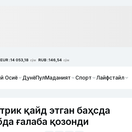
EUR :
RUB :
14 053,18
146,54
сўм
сўм
й Осиё
Дунё
Пул
Маданият
Спорт
Лайфстайл
рик қайд этган баҳсда
бда ғалаба қозонди