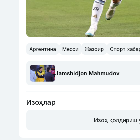
Аргентина
Месси
Жазоир
Спорт хаба
Jamshidjon Mahmudov
Изоҳлар
Изоҳ қолдириш 