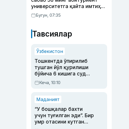
сабаб 58 минг абитуриент
университетга қайта имтиҳон
топширади
Бугун, 07:35
Тавсиялар
Ўзбекистон
Тошкентда ўпирилиб
тушган йўл қурилиши
бўйича 6 кишига суд
ҳукми ўқилди
Кеча, 10:10
Маданият
“У бошқалар бахти
учун туғилган эди”. Бир
умр отасини кутган
актриса ва дубльяж