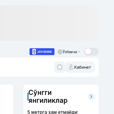
Ўзбекча
Кабинет
Сўнгги
янгиликлар
5 метрга ҳам етмайди: