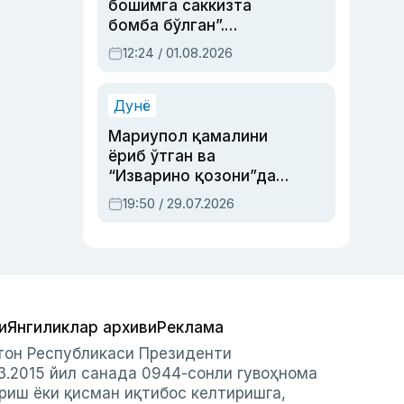
бошимга саккизта
бомба бўлган”.
Абдулла Ориповни
12:24 / 01.08.2026
сиёсий айбловлардан
асраб қолган воқеа
Дунё
Мариупол қамалини
ёриб ўтган ва
“Изварино қозони”дан
чиққан қаҳрамон —
19:50 / 29.07.2026
Украина армияси бош
қўмондони Драпатий
ҳақида
и
Янгиликлар архиви
Реклама
стон Республикаси Президенти
3.2015 йил санада 0944-сонли гувоҳнома
риш ёки қисман иқтибос келтиришга,