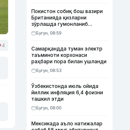
Покистон собиқ бош вазири
Британияда қизларни
зўрлашда гумонланиб
ушланган — The Guardian
Бугун, 08:59
4
Самарқандда туман электр
таъминоти корхонаси
раҳбари пора билан ушланди
Бугун, 08:53
Ўзбекистонда июль ойида
йиллик инфляция 6,4 фоизни
ташкил этди
Бугун, 08:00
Мексикада аъло натижалар