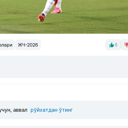
рлари
ЖЧ-2026
8
учун, аввал
рўйхатдан ўтинг