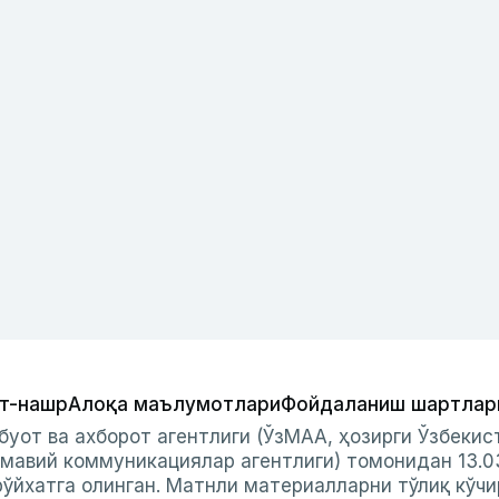
т-нашр
Алоқа маълумотлари
Фойдаланиш шартлар
буот ва ахборот агентлиги (ЎзМАА, ҳозирги Ўзбеки
мавий коммуникациялар агентлиги) томонидан 13.0
ўйхатга олинган. Матнли материалларни тўлиқ кўчи