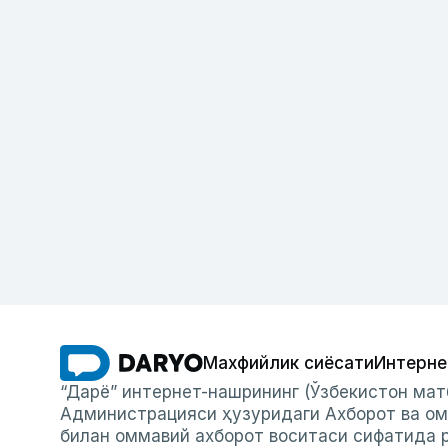
Махфийлик сиёсати
Интерне
“Дарё” интернет-нашрининг (Ўзбекистон мат
Администрацияси ҳузуридаги Ахборот ва ом
билан оммавий ахборот воситаси сифатида р