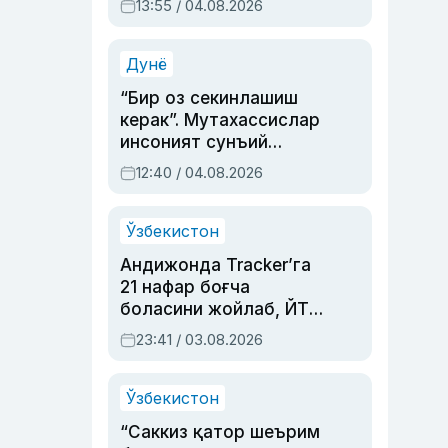
13:55 / 04.08.2026
устаси Римма
Аҳмедованинг
синовларга тўла ҳаёти
Дунё
“Бир оз секинлашиш
керак”. Мутахассислар
инсоният сунъий
интеллектни бошқара
12:40 / 04.08.2026
олмай қолишидан
хавотир билдирди
Ўзбекистон
Андижонда Tracker’га
21 нафар боғча
боласини жойлаб, ЙТҲ
содир этган аёлга суд
23:41 / 03.08.2026
ҳукми ўқилди
Ўзбекистон
“Саккиз қатор шеърим