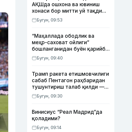
АҚШда ошхона ва ювиниш
хонаси бор митти уй тақдим
этилди
Бугун, 09:53
“Маҳаллада ободлик ва
меҳр-саховат ойлиги”
бошланганидан буён қарийб
350 та экологик
Бугун, 09:40
ҳуқуқбузарлик аниқланди
Трамп ракета етишмовчилиги
сабаб Пентагон раҳбаридан
тушунтириш талаб қилди —
WP
Бугун, 09:30
Винисиус “Реал Мадрид”да
қоладими?
Бугун, 09:14