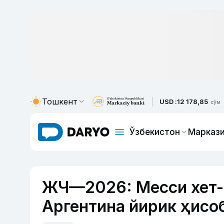
Тошкент
USD :
12 178,85
сўм
Ўзбекистон
Маркази
ЖЧ—2026: Месси хет-т
Аргентина йирик ҳисо