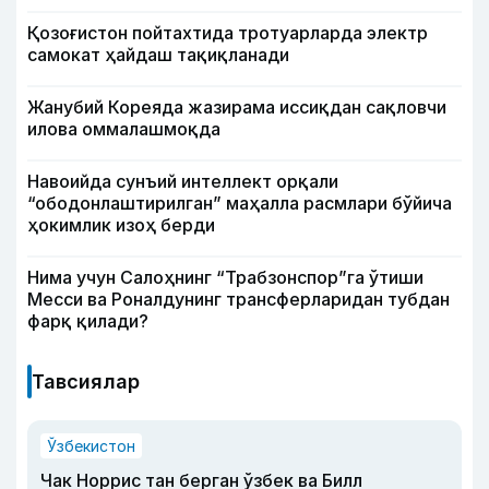
Қозоғистон пойтахтида тротуарларда электр
самокат ҳайдаш тақиқланади
Жанубий Кореяда жазирама иссиқдан сақловчи
илова оммалашмоқда
Навоийда сунъий интеллект орқали
“ободонлаштирилган” маҳалла расмлари бўйича
ҳокимлик изоҳ берди
Нима учун Салоҳнинг “Трабзонспор”га ўтиши
Месси ва Роналдунинг трансферларидан тубдан
фарқ қилади?
Тавсиялар
Ўзбекистон
Чак Норрис тан берган ўзбек ва Билл