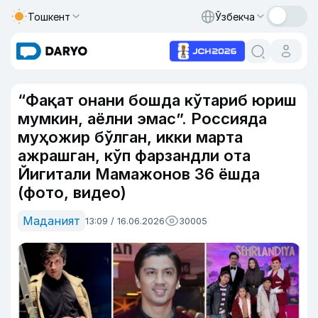
Тошкент
Ўзбекча
“Фақат онани бошда кўтариб юриш
мумкин, аёлни эмас”. Россияда
муҳожир бўлган, икки марта
ажрашган, кўп фарзандли ота
Йигитали Мамажонов 36 ёшда
(фото, видео)
Маданият
13:09 / 16.06.2026
30005