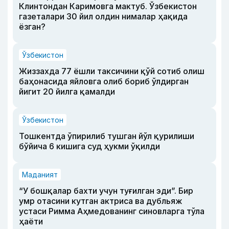
Клинтондан Каримовга мактуб. Ўзбекистон
газеталари 30 йил олдин нималар ҳақида
ёзган?
Ўзбекистон
Жиззахда 77 ёшли таксичини қўй сотиб олиш
баҳонасида яйловга олиб бориб ўлдирган
йигит 20 йилга қамалди
Ўзбекистон
Тошкентда ўпирилиб тушган йўл қурилиши
бўйича 6 кишига суд ҳукми ўқилди
Маданият
“У бошқалар бахти учун туғилган эди”. Бир
умр отасини кутган актриса ва дубльяж
устаси Римма Аҳмедованинг синовларга тўла
ҳаёти