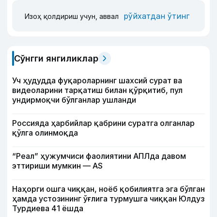
рўйхатдан ўтинг
Изоҳ қолдириш учун, аввал
Сўнгги янгиликлар
Уч ҳудудда фуқароларнинг шахсий сурат ва
видеоларини тарқатиш билан қўрқитиб, пул
ундирмоқчи бўлганлар ушланди
Россияда ҳарбийлар қабрини суратга олганлар
қўлга олинмоқда
“Реал” ҳужумчиси фаолиятини АПЛда давом
эттириши мумкин — АS
Наҳорги ошга чиққан, ноёб қобилиятга эга бўлган
ҳамда устозининг ўғлига турмушга чиққан Юлдуз
Турдиева 41 ёшда