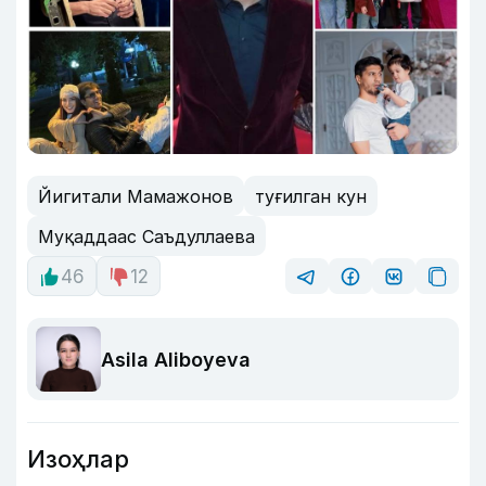
Йигитали Мамажонов
туғилган кун
Муқаддаас Саъдуллаева
46
12
Asila Aliboyeva
Изоҳлар