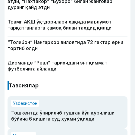
этди, “Пахтакор” “Бухоро” билан жанговар
дуранг қайд этди
Трамп АҚШ ўқ-дорилари ҳақида маълумот
тарқатганларга қамоқ билан таҳдид қилди
“Толибон” Нангарҳор вилоятида 72 гектар ерни
тортиб олди
Диоманде “Реал” тарихидаги энг қиммат
футболчига айланди
Тавсиялар
Ўзбекистон
Тошкентда ўпирилиб тушган йўл қурилиши
бўйича 6 кишига суд ҳукми ўқилди