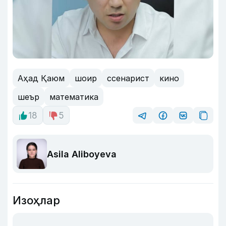
Аҳад Қаюм
шоир
ссенарист
кино
шеър
математика
18
5
Asila Aliboyeva
Изоҳлар