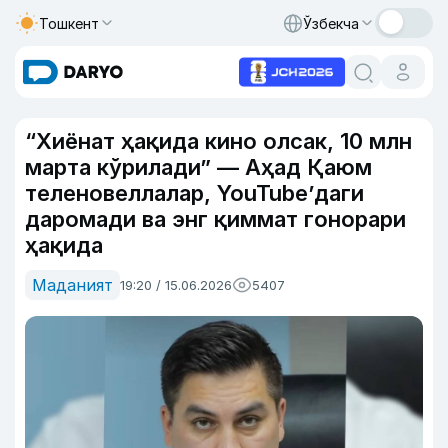
Тошкент
Ўзбекча
“Хиёнат ҳақида кино олсак, 10 млн
марта кўрилади” — Аҳад Қаюм
теленовеллалар, YouTube’даги
даромади ва энг қиммат гонорари
ҳақида
Маданият
19:20 / 15.06.2026
5407