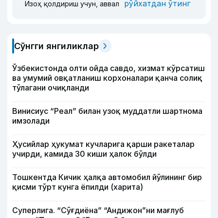
рўйхатдан ўтинг
Изоҳ қолдириш учун, аввал
Сўнгги янгиликлар
Ўзбекистонда олти ойда савдо, хизмат кўрсатиш
ва умумий овқатланиш корхоналари қанча солиқ
тўлагани очиқланди
Винисиус “Реал” билан узоқ муддатли шартнома
имзолади
Ҳусийлар ҳукумат кучларига қарши ракеталар
учирди, камида 30 киши ҳалок бўлди
Тошкентда Кичик ҳалқа автомобил йўлининг бир
қисми тўрт кунга ёпилди (харита)
Суперлига. “Сўғдиёна” “Андижон”ни мағлуб