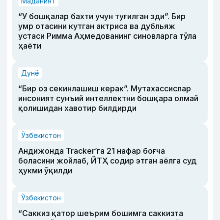
Маданият
“У бошқалар бахти учун туғилган эди”. Бир
умр отасини кутган актриса ва дубльяж
устаси Римма Аҳмедованинг синовларга тўла
ҳаёти
Дунё
“Бир оз секинлашиш керак”. Мутахассислар
инсоният сунъий интеллектни бошқара олмай
қолишидан хавотир билдирди
Ўзбекистон
Андижонда Tracker’га 21 нафар боғча
боласини жойлаб, ЙТҲ содир этган аёлга суд
ҳукми ўқилди
Ўзбекистон
“Саккиз қатор шеърим бошимга саккизта