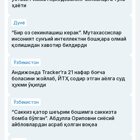
ҳаёти
Дунё
“Бир оз секинлашиш керак”. Мутахассислар
инсоният сунъий интеллектни бошқара олмай
қолишидан хавотир билдирди
Ўзбекистон
Андижонда Tracker’га 21 нафар боғча
боласини жойлаб, ЙТҲ содир этган аёлга суд
ҳукми ўқилди
Ўзбекистон
“Саккиз қатор шеърим бошимга саккизта
бомба бўлган”. Абдулла Ориповни сиёсий
айбловлардан асраб қолган воқеа