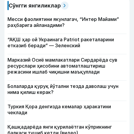
Сўнгги янгиликлар
Месси фаолиятини якунлагач, “Интер Майами”
раҳбарига айланадими?
“АҚШ ҳар ой Украинага Patriot ракеталарини
етказиб беради” — Зеленский
Марказий Осиё мамлакатлари Сирдарёда сув
ресурслари ҳисобини автоматлаштириш
режасини ишлаб чиқишни маъқуллади
Болаларда қуруқ йўтални тезда даволаш учун
нима қилиш керак?
Туркия Қора денгизда кемалар ҳаракатини
чеклади
Қашқадарёда янги қурилаётган кўприкнинг
балкаси тушиб кетди (видео)