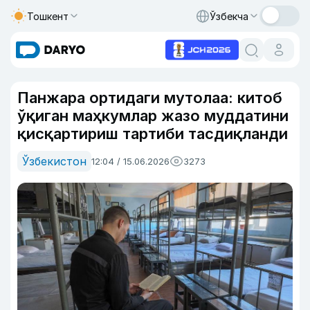
Тошкент
Ўзбекча
Панжара ортидаги мутолаа: китоб
ўқиган маҳкумлар жазо муддатини
қисқартириш тартиби тасдиқланди
Ўзбекистон
12:04 / 15.06.2026
3273