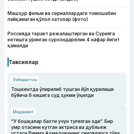
Машҳур фильм ва сериаллардаги томошабин
пайқамаган қўпол хатолар (фото)
Россияда теракт режалаштирган ва Сурияга
кетишга уринган сурхондарёлик 4 нафар йигит
қамалди
Тавсиялар
Ўзбекистон
Тошкентда ўпирилиб тушган йўл қурилиши
бўйича 6 кишига суд ҳукми ўқилди
Маданият
“У бошқалар бахти учун туғилган эди”. Бир
умр отасини кутган актриса ва дубльяж
устаси Римма Аҳмедованинг синовларга тўла