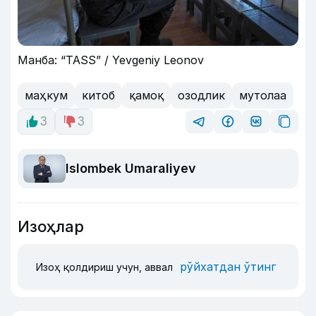
Манба: “TASS” / Yevgeniy Leonov
маҳкум
китоб
қамоқ
озодлик
мутолаа
3
3
Islombek Umaraliyev
Изоҳлар
рўйхатдан ўтинг
Изоҳ қолдириш учун, аввал