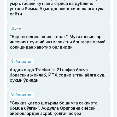
умр отасини кутган актриса ва дубльяж
устаси Римма Аҳмедованинг синовларга тўла
ҳаёти
Дунё
“Бир оз секинлашиш керак”. Мутахассислар
инсоният сунъий интеллектни бошқара олмай
қолишидан хавотир билдирди
Ўзбекистон
Андижонда Tracker’га 21 нафар боғча
боласини жойлаб, ЙТҲ содир этган аёлга суд
ҳукми ўқилди
Ўзбекистон
“Саккиз қатор шеърим бошимга саккизта
бомба бўлган”. Абдулла Ориповни сиёсий
айбловлардан асраб қолган воқеа