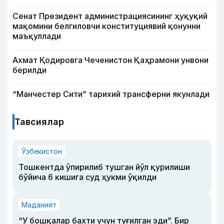
Сенат Президент администрациясининг ҳуқуқий
мақомини белгиловчи конституциявий қонунни
маъқуллади
Ахмат Қодировга Чеченистон Қаҳрамони унвони
берилди
“Манчестер Сити” тарихий трансферни якунлади
Тавсиялар
Ўзбекистон
Тошкентда ўпирилиб тушган йўл қурилиши
бўйича 6 кишига суд ҳукми ўқилди
Маданият
“У бошқалар бахти учун туғилган эди”. Бир