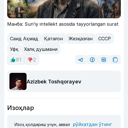
Манба: Sun'iy intellekt asosida tayyorlangan surat
Саид Аҳмад
Қатағон
Жезқазған
СССР
Уфқ
Халқ душмани
61
2
Azizbek Toshqorayev
Изоҳлар
рўйхатдан ўтинг
Изоҳ қолдириш учун, аввал