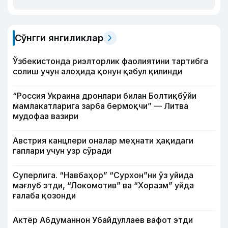
Сўнгги янгиликлар
Ўзбекистонда риэлторлик фаолиятини тартибга
солиш учун алоҳида қонун қабул қилинди
“Россия Украина дронлари билан Болтиқбўйи
мамлакатларига зарба бермоқчи” — Литва
мудофаа вазири
Австрия канцлери оналар меҳнати ҳақидаги
гаплари учун узр сўради
Суперлига. “Навбаҳор” “Сурхон”ни ўз уйида
мағлуб этди, “Локомотив” ва “Хоразм” уйда
ғалаба қозонди
Актёр Абду­маннон Убайдуллаев вафот этди