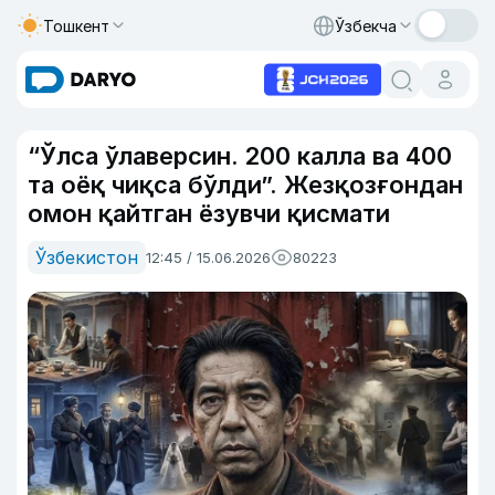
Тошкент
Ўзбекча
“Ўлса ўлаверсин. 200 калла ва 400
та оёқ чиқса бўлди”. Жезқозғондан
омон қайтган ёзувчи қисмати
Ўзбекистон
12:45 / 15.06.2026
80223