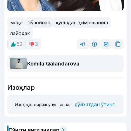
мода
кўзойнак
қуёшдан ҳимояланиш
лайфҳак
52
3
Komila Qalandarova
Изоҳлар
рўйхатдан ўтинг
Изоҳ қолдириш учун, аввал
Сўнгги янгиликлар