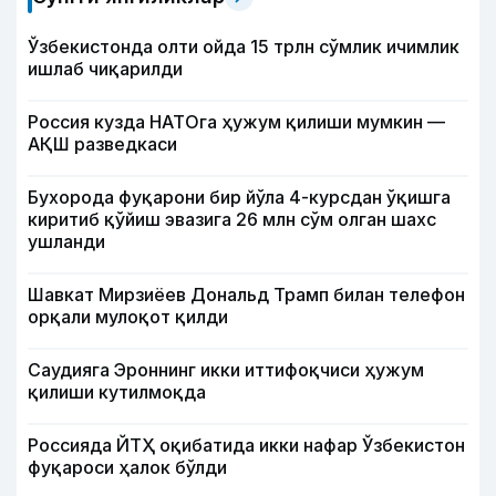
Ўзбекистонда олти ойда 15 трлн сўмлик ичимлик
ишлаб чиқарилди
Россия кузда НАТОга ҳужум қилиши мумкин —
АҚШ разведкаси
Бухорода фуқарони бир йўла 4-курсдан ўқишга
киритиб қўйиш эвазига 26 млн сўм олган шахс
ушланди
Шавкат Мирзиёев Дональд Трамп билан телефон
орқали мулоқот қилди
Саудияга Эроннинг икки иттифоқчиси ҳужум
қилиши кутилмоқда
Россияда ЙТҲ оқибатида икки нафар Ўзбекистон
фуқароси ҳалок бўлди