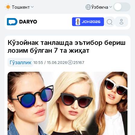
Тошкент
Ўзбекча
Кўзойнак танлашда эътибор бериш
лозим бўлган 7 та жиҳат
Гўзаллик
10:55 / 15.06.2026
25167