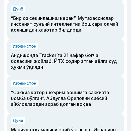
Дунё
“Бир оз секинлашиш керак”. Мутахассислар
инсоният сунъий интеллектни бошқара олмай
қолишидан хавотир билдирди
Ўзбекистон
Андижонда Tracker’га 21 нафар боғча
боласини жойлаб, ЙТҲ содир этган аёлга суд
ҳукми ўқилди
Ўзбекистон
“Саккиз қатор шеърим бошимга саккизта
бомба бўлган”. Абдулла Ориповни сиёсий
айбловлардан асраб қолган воқеа
Дунё
Мариупол қамалини ёриб ўтган ва “Изварино