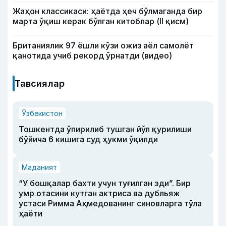
Жаҳон классикаси: ҳаётда ҳеч бўлмаганда бир
марта ўқиш керак бўлган китоблар (II қисм)
Британиялик 97 ёшли кўзи ожиз аёл самолёт
қанотида учиб рекорд ўрнатди (видео)
Тавсиялар
Ўзбекистон
Тошкентда ўпирилиб тушган йўл қурилиши
бўйича 6 кишига суд ҳукми ўқилди
Маданият
“У бошқалар бахти учун туғилган эди”. Бир
умр отасини кутган актриса ва дубльяж
устаси Римма Аҳмедованинг синовларга тўла
ҳаёти