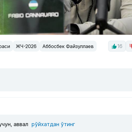
оаси
ЖЧ-2026
Аббосбек Файзуллаев
16
учун, аввал
рўйхатдан ўтинг