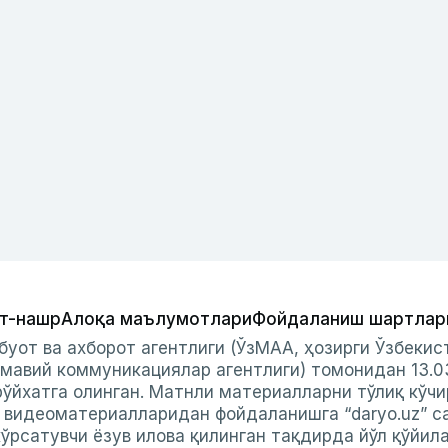
т-нашр
Алоқа маълумотлари
Фойдаланиш шартлар
буот ва ахборот агентлиги (ЎзМАА, ҳозирги Ўзбеки
мавий коммуникациялар агентлиги) томонидан 13.0
ўйхатга олинган. Матнли материалларни тўлиқ кўчи
и видеоматериалларидан фойдаланишга “daryo.uz” с
ўрсатувчи ёзув илова қилинган тақдирда йўл қўйил