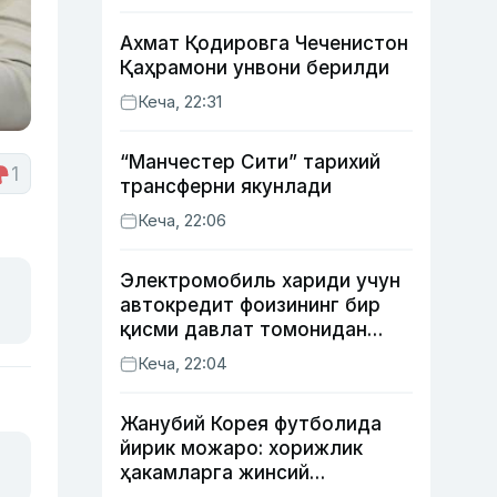
Ахмат Қодировга Чеченистон
Қаҳрамони унвони берилди
Кеча, 22:31
“Манчестер Сити” тарихий
1
трансферни якунлади
Кеча, 22:06
Электромобиль хариди учун
автокредит фоизининг бир
қисми давлат томонидан
қоплаб берилиши мумкин
Кеча, 22:04
Жанубий Корея футболида
йирик можаро: хорижлик
ҳакамларга жинсий