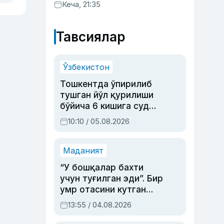
хизматлар кўрсатилгани
Кеча, 21:35
маълум қилинди
Тавсиялар
Ўзбекистон
Тошкентда ўпирилиб
тушган йўл қурилиши
бўйича 6 кишига суд
ҳукми ўқилди
10:10 / 05.08.2026
Маданият
“У бошқалар бахти
учун туғилган эди”. Бир
умр отасини кутган
актриса ва дубльяж
13:55 / 04.08.2026
устаси Римма
Аҳмедованинг