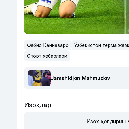
Фабио Каннаваро
Ўзбекистон терма жам
Спорт хабарлари
Jamshidjon Mahmudov
Изоҳлар
Изоҳ қолдириш 