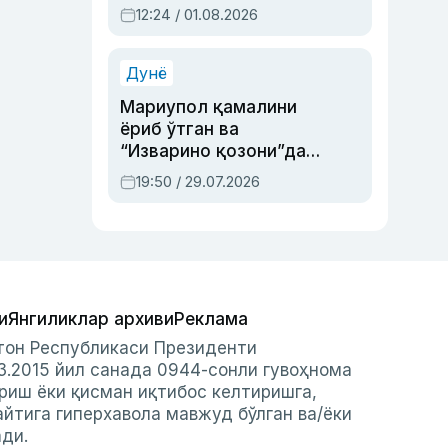
Абдулла Ориповни
12:24 / 01.08.2026
сиёсий айбловлардан
асраб қолган воқеа
Дунё
Мариупол қамалини
ёриб ўтган ва
“Изварино қозони”дан
чиққан қаҳрамон —
19:50 / 29.07.2026
Украина армияси бош
қўмондони Драпатий
ҳақида
и
Янгиликлар архиви
Реклама
стон Республикаси Президенти
3.2015 йил санада 0944-сонли гувоҳнома
риш ёки қисман иқтибос келтиришга,
айтига гиперхавола мавжуд бўлган ва/ёки
ади.