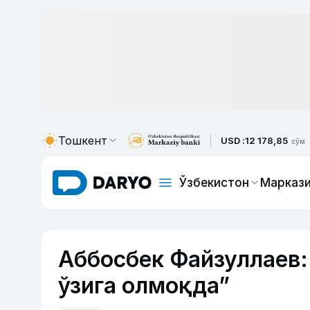
Тошкент
USD :
12 178,85
сўм
Ўзбекистон
Маркази
Аббосбек Файзуллаев:
ўзига олмоқда”