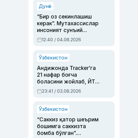
синовларга тўла ҳаёти
Дунё
“Бир оз секинлашиш
керак”. Мутахассислар
инсоният сунъий
интеллектни бошқара
12:40 / 04.08.2026
олмай қолишидан
хавотир билдирди
Ўзбекистон
Андижонда Tracker’га
21 нафар боғча
боласини жойлаб, ЙТҲ
содир этган аёлга суд
23:41 / 03.08.2026
ҳукми ўқилди
Ўзбекистон
“Саккиз қатор шеърим
бошимга саккизта
бомба бўлган”.