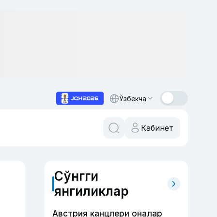
Ўзбекча
Кабинет
Сўнгги
янгиликлар
Австрия канцлери оналар