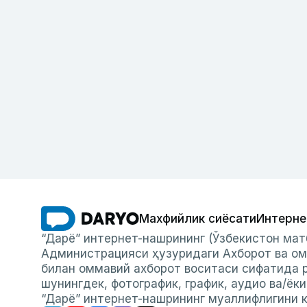
Махфийлик сиёсати
Интерне
“Дарё” интернет-нашрининг (Ўзбекистон мат
Администрацияси ҳузуридаги Ахборот ва ом
билан оммавий ахборот воситаси сифатида р
шунингдек, фотографик, график, аудио ва/ёк
“Дарё” интернет-нашрининг муаллифлигини к