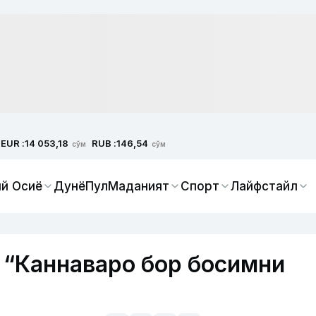
EUR :
RUB :
14 053,18
146,54
сўм
сўм
й Осиё
Дунё
Пул
Маданият
Спорт
Лайфстайл
 “Каннаваро бор босимни