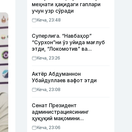
меҳнати ҳақидаги гаплари
учун узр сўради
Кеча, 23:48
Суперлига. “Навбаҳор”
“Сурхон”ни ўз уйида мағлуб
этди, “Локомотив” ва
“Хоразм” уйда ғалаба
Кеча, 23:26
қозонди
Актёр Абду­маннон
Убайдуллаев вафот этди
Кеча, 23:08
Сенат Президент
администрациясининг
ҳуқуқий мақомини
белгиловчи конституциявий
Кеча, 23:06
қонунни маъқуллади