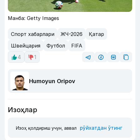
Манба: Getty Images
Спорт хабарлари
ЖЧ-2026
Қатар
Швейцария
Футбол
FIFA
4
1
Humoyun Oripov
Изоҳлар
рўйхатдан ўтинг
Изоҳ қолдириш учун, аввал