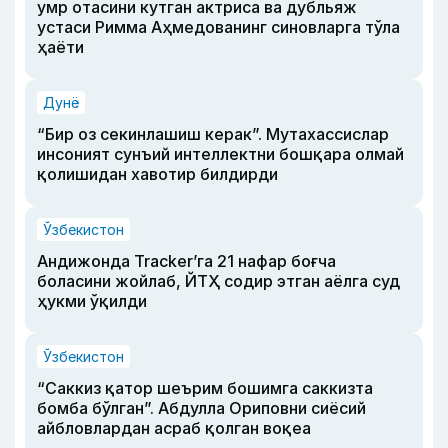
умр отасини кутган актриса ва дубльяж
устаси Римма Аҳмедованинг синовларга тўла
ҳаёти
Дунё
“Бир оз секинлашиш керак”. Мутахассислар
инсоният сунъий интеллектни бошқара олмай
қолишидан хавотир билдирди
Ўзбекистон
Андижонда Tracker’га 21 нафар боғча
боласини жойлаб, ЙТҲ содир этган аёлга суд
ҳукми ўқилди
Ўзбекистон
“Саккиз қатор шеърим бошимга саккизта
бомба бўлган”. Абдулла Ориповни сиёсий
айбловлардан асраб қолган воқеа