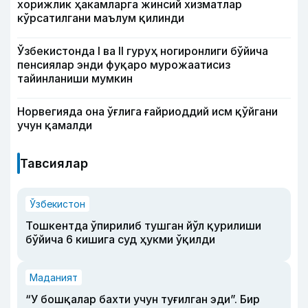
хорижлик ҳакамларга жинсий хизматлар
кўрсатилгани маълум қилинди
Ўзбекистонда I ва II гуруҳ ногиронлиги бўйича
пенсиялар энди фуқаро мурожаатисиз
тайинланиши мумкин
Норвегияда она ўғлига ғайриоддий исм қўйгани
учун қамалди
Тавсиялар
Ўзбекистон
Тошкентда ўпирилиб тушган йўл қурилиши
бўйича 6 кишига суд ҳукми ўқилди
Маданият
“У бошқалар бахти учун туғилган эди”. Бир