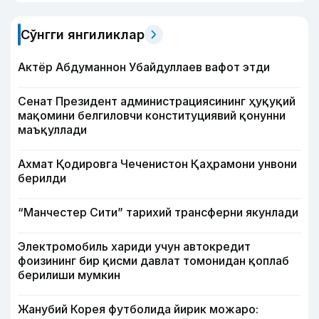
Сўнгги янгиликлар
Актёр Абду­маннон Убайдуллаев вафот этди
Сенат Президент администрациясининг ҳуқуқий
мақомини белгиловчи конституциявий қонунни
маъқуллади
Ахмат Қодировга Чеченистон Қаҳрамони унвони
берилди
“Манчестер Сити” тарихий трансферни якунлади
Электромобиль хариди учун автокредит
фоизининг бир қисми давлат томонидан қоплаб
берилиши мумкин
Жанубий Корея футболида йирик можаро: