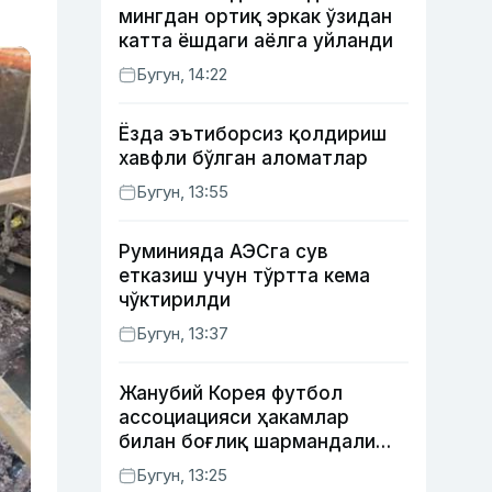
мингдан ортиқ эркак ўзидан
катта ёшдаги аёлга уйланди
Бугун, 14:22
Ёзда эътиборсиз қолдириш
хавфли бўлган аломатлар
Бугун, 13:55
Руминияда АЭСга сув
етказиш учун тўртта кема
чўктирилди
Бугун, 13:37
Жанубий Корея футбол
ассоциацияси ҳакамлар
билан боғлиқ шармандали
ҳолат бўйича баёнот берди
Бугун, 13:25