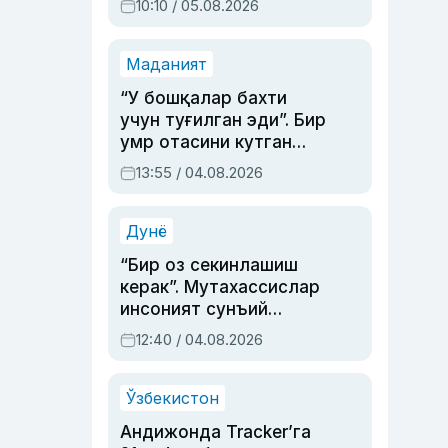
10:10 / 05.08.2026
Маданият
“У бошқалар бахти
учун туғилган эди”. Бир
умр отасини кутган
актриса ва дубльяж
13:55 / 04.08.2026
устаси Римма
Аҳмедованинг
синовларга тўла ҳаёти
Дунё
“Бир оз секинлашиш
керак”. Мутахассислар
инсоният сунъий
интеллектни бошқара
12:40 / 04.08.2026
олмай қолишидан
хавотир билдирди
Ўзбекистон
Андижонда Tracker’га