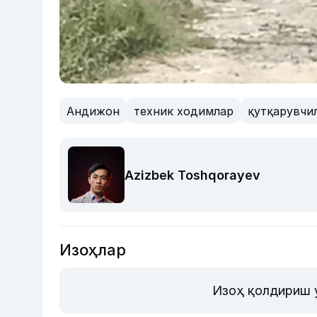
Андижон
техник ходимлар
қутқарувчи
Azizbek Toshqorayev
Изоҳлар
Изоҳ қолдириш 