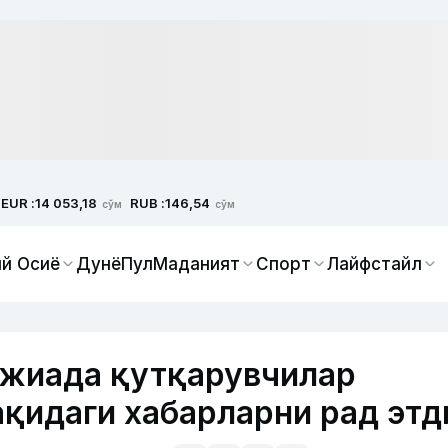
EUR :
RUB :
14 053,18
146,54
сўм
сўм
й Осиё
Дунё
Пул
Маданият
Спорт
Лайфстайл
жиада қутқарувчилар
ақидаги хабарларни рад этд