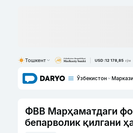
Тошкент
USD :
12 178,85
сўм
Ўзбекистон
Маркази
ФВВ Марҳаматдаги фо
бепарволик қилгани ҳ