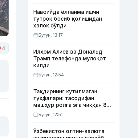
Навоийда ёлланма ишчи
тупроқ босиб қолишидан
ҳалок бўлди
Бугун, 13:17
4
Илҳом Алиев ва Дональд
Трамп телефонда мулоқот
қилди
Бугун, 12:54
Тақдирнинг кутилмаган
туҳфалари: тасодифан
машҳур ролга эга чиққан 8
актёр
Бугун, 12:51
Ўзбекистон олтин-валюта