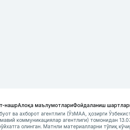
т-нашр
Алоқа маълумотлари
Фойдаланиш шартлар
буот ва ахборот агентлиги (ЎзМАА, ҳозирги Ўзбеки
мавий коммуникациялар агентлиги) томонидан 13.0
ўйхатга олинган. Матнли материалларни тўлиқ кўчи