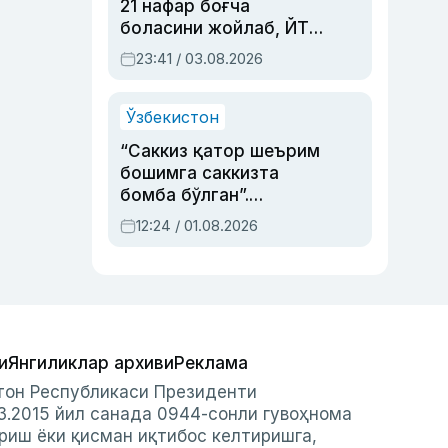
21 нафар боғча
боласини жойлаб, ЙТҲ
содир этган аёлга суд
23:41 / 03.08.2026
ҳукми ўқилди
Ўзбекистон
“Саккиз қатор шеърим
бошимга саккизта
бомба бўлган”.
Абдулла Ориповни
12:24 / 01.08.2026
сиёсий айбловлардан
асраб қолган воқеа
и
Янгиликлар архиви
Реклама
стон Республикаси Президенти
3.2015 йил санада 0944-сонли гувоҳнома
риш ёки қисман иқтибос келтиришга,