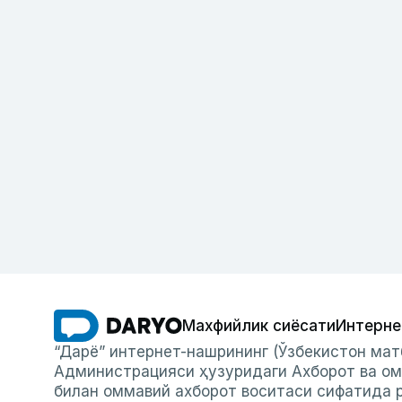
Махфийлик сиёсати
Интерне
“Дарё” интернет-нашрининг (Ўзбекистон мат
Администрацияси ҳузуридаги Ахборот ва ом
билан оммавий ахборот воситаси сифатида р