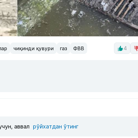
лар
чиқинди қувури
газ
ФВВ
4
учун, аввал
рўйхатдан ўтинг