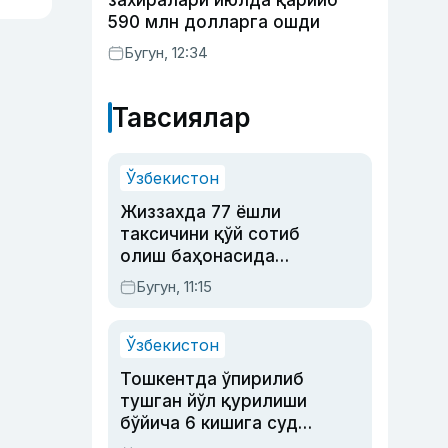
захиралари июлда қарийб
590 млн долларга ошди
Бугун, 12:34
Тавсиялар
Ўзбекистон
Жиззахда 77 ёшли
таксичини қўй сотиб
олиш баҳонасида
яйловга олиб бориб
Бугун, 11:15
ўлдирган йигит 20
йилга қамалди
Ўзбекистон
Тошкентда ўпирилиб
тушган йўл қурилиши
бўйича 6 кишига суд
ҳукми ўқилди