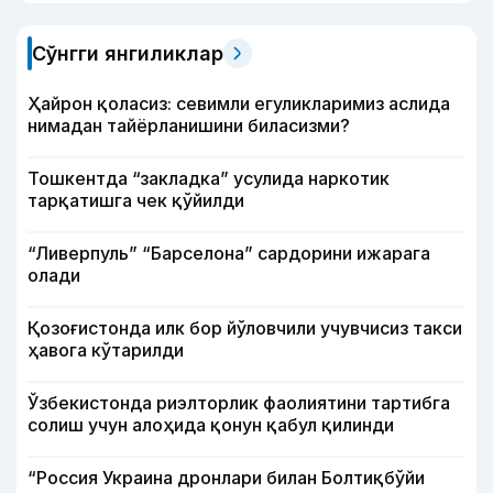
Сўнгги янгиликлар
Ҳайрон қоласиз: севимли егуликларимиз аслида
нимадан тайёрланишини биласизми?
Тошкентда “закладка” усулида наркотик
тарқатишга чек қўйилди
“Ливерпуль” “Барселона” сардорини ижарага
олади
Қозоғистонда илк бор йўловчили учувчисиз такси
ҳавога кўтарилди
Ўзбекистонда риэлторлик фаолиятини тартибга
солиш учун алоҳида қонун қабул қилинди
“Россия Украина дронлари билан Болтиқбўйи