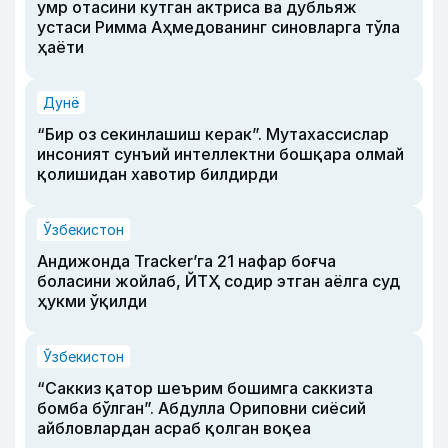
умр отасини кутган актриса ва дубльяж
устаси Римма Аҳмедованинг синовларга тўла
ҳаёти
Дунё
“Бир оз секинлашиш керак”. Мутахассислар
инсоният сунъий интеллектни бошқара олмай
қолишидан хавотир билдирди
Ўзбекистон
Андижонда Tracker’га 21 нафар боғча
боласини жойлаб, ЙТҲ содир этган аёлга суд
ҳукми ўқилди
Ўзбекистон
“Саккиз қатор шеърим бошимга саккизта
бомба бўлган”. Абдулла Ориповни сиёсий
айбловлардан асраб қолган воқеа