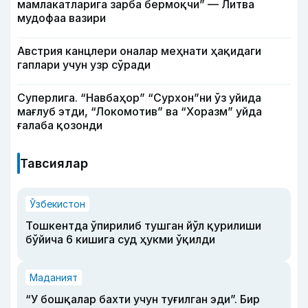
мамлакатларига зарба бермоқчи” — Литва
мудофаа вазири
Австрия канцлери оналар меҳнати ҳақидаги
гаплари учун узр сўради
Суперлига. “Навбаҳор” “Сурхон”ни ўз уйида
мағлуб этди, “Локомотив” ва “Хоразм” уйда
ғалаба қозонди
Тавсиялар
Ўзбекистон
Тошкентда ўпирилиб тушган йўл қурилиши
бўйича 6 кишига суд ҳукми ўқилди
Маданият
“У бошқалар бахти учун туғилган эди”. Бир