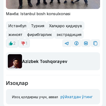
Манба: Istanbul bosh konsulxonasi
Истанбул
Туркия
Халқаро қидирув
жиноят
фирибгарлик
экстрадиция
2
1
Azizbek Toshqorayev
Изоҳлар
рўйхатдан ўтинг
Изоҳ қолдириш учун, аввал