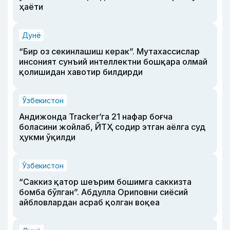
ҳаёти
Дунё
“Бир оз секинлашиш керак”. Мутахассислар
инсоният сунъий интеллектни бошқара олмай
қолишидан хавотир билдирди
Ўзбекистон
Андижонда Tracker’га 21 нафар боғча
боласини жойлаб, ЙТҲ содир этган аёлга суд
ҳукми ўқилди
Ўзбекистон
“Саккиз қатор шеърим бошимга саккизта
бомба бўлган”. Абдулла Ориповни сиёсий
айбловлардан асраб қолган воқеа