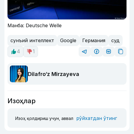
Манба: Deutsche Welle
сунъий интеллект
Google
Германия
суд
4
1
Dilafro‘z Mirzayeva
Изоҳлар
рўйхатдан ўтинг
Изоҳ қолдириш учун, аввал