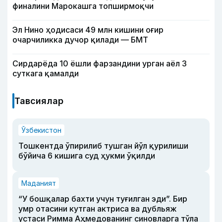
финалини Марокашга топширмоқчи
Эл Нино ҳодисаси 49 млн кишини оғир
очарчиликка дучор қилади — БМТ
Сирдарёда 10 ёшли фарзандини урган аёл 3
суткага қамалди
Тавсиялар
Ўзбекистон
Тошкентда ўпирилиб тушган йўл қурилиши
бўйича 6 кишига суд ҳукми ўқилди
Маданият
“У бошқалар бахти учун туғилган эди”. Бир
умр отасини кутган актриса ва дубльяж
устаси Римма Аҳмедованинг синовларга тўла