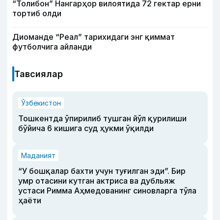
“Толибон” Нангарҳор вилоятида 72 гектар ерни
тортиб олди
Диоманде “Реал” тарихидаги энг қиммат
футболчига айланди
Тавсиялар
Ўзбекистон
Тошкентда ўпирилиб тушган йўл қурилиши
бўйича 6 кишига суд ҳукми ўқилди
Маданият
“У бошқалар бахти учун туғилган эди”. Бир
умр отасини кутган актриса ва дубльяж
устаси Римма Аҳмедованинг синовларга тўла
ҳаёти