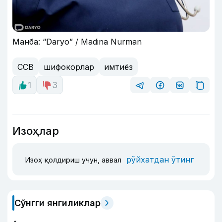
Манба: “Daryo” / Madina Nurman
ССВ
шифокорлар
имтиёз
1
3
Изоҳлар
рўйхатдан ўтинг
Изоҳ қолдириш учун, аввал
Сўнгги янгиликлар