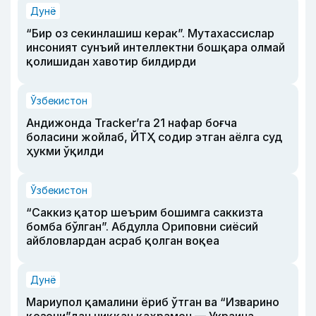
Дунё
“Бир оз секинлашиш керак”. Мутахассислар
инсоният сунъий интеллектни бошқара олмай
қолишидан хавотир билдирди
Ўзбекистон
Андижонда Tracker’га 21 нафар боғча
боласини жойлаб, ЙТҲ содир этган аёлга суд
ҳукми ўқилди
Ўзбекистон
“Саккиз қатор шеърим бошимга саккизта
бомба бўлган”. Абдулла Ориповни сиёсий
айбловлардан асраб қолган воқеа
Дунё
Мариупол қамалини ёриб ўтган ва “Изварино