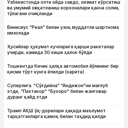
Ўзбекистонда олти ойда савдо, хизмат кўрсатиш
ва умумий овқатланиш корхоналари қанча солиқ
тўлагани очиқланди
Винисиус “Реал” билан узоқ муддатли шартнома
имзолади
Ҳусийлар ҳукумат кучларига қарши ракеталар
учирди, камида 30 киши ҳалок бўлди
Тошкентда Кичик ҳалқа автомобил йўлининг бир
қисми тўрт кунга ёпилди (харита)
Суперлига. “Сўғдиёна” “Андижон”ни мағлуб
этди, “Пахтакор” “Бухоро” билан жанговар
дуранг қайд этди
Трамп АҚШ ўқ-дорилари ҳақида маълумот
тарқатганларга қамоқ билан таҳдид қилди