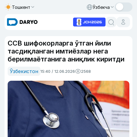
Тошкент
Ўзбекча
ССВ шифокорларга ўтган йили
тасдиқланган имтиёзлар нега
берилмаётганига аниқлик киритди
Ўзбекистон
15:40 / 12.06.2026
2568