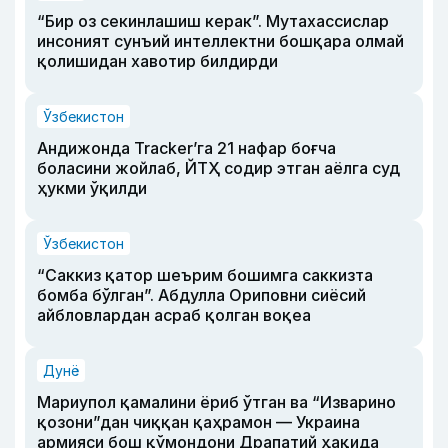
“Бир оз секинлашиш керак”. Мутахассислар
инсоният сунъий интеллектни бошқара олмай
қолишидан хавотир билдирди
Ўзбекистон
Андижонда Tracker’га 21 нафар боғча
боласини жойлаб, ЙТҲ содир этган аёлга суд
ҳукми ўқилди
Ўзбекистон
“Саккиз қатор шеърим бошимга саккизта
бомба бўлган”. Абдулла Ориповни сиёсий
айбловлардан асраб қолган воқеа
Дунё
Мариупол қамалини ёриб ўтган ва “Изварино
қозони”дан чиққан қаҳрамон — Украина
армияси бош қўмондони Драпатий ҳақида