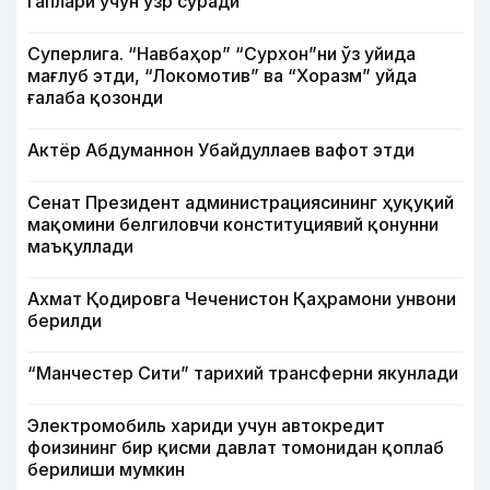
гаплари учун узр сўради
Суперлига. “Навбаҳор” “Сурхон”ни ўз уйида
мағлуб этди, “Локомотив” ва “Хоразм” уйда
ғалаба қозонди
Актёр Абду­маннон Убайдуллаев вафот этди
Сенат Президент администрациясининг ҳуқуқий
мақомини белгиловчи конституциявий қонунни
маъқуллади
Ахмат Қодировга Чеченистон Қаҳрамони унвони
берилди
“Манчестер Сити” тарихий трансферни якунлади
Электромобиль хариди учун автокредит
фоизининг бир қисми давлат томонидан қоплаб
берилиши мумкин