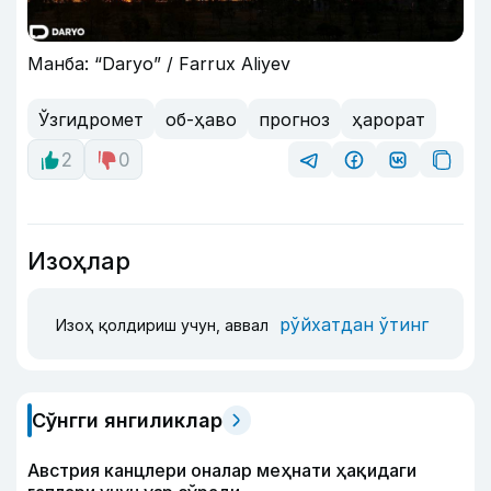
Манба: “Daryo” / Farrux Aliyev
Ўзгидромет
об-ҳаво
прогноз
ҳарорат
2
0
Изоҳлар
рўйхатдан ўтинг
Изоҳ қолдириш учун, аввал
Сўнгги янгиликлар
Австрия канцлери оналар меҳнати ҳақидаги