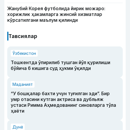
Жанубий Корея футболида йирик можаро:
хорижлик ҳакамларга жинсий хизматлар
кўрсатилгани маълум қилинди
Тавсиялар
Ўзбекистон
Тошкентда ўпирилиб тушган йўл қурилиши
бўйича 6 кишига суд ҳукми ўқилди
Маданият
“У бошқалар бахти учун туғилган эди”. Бир
умр отасини кутган актриса ва дубльяж
устаси Римма Аҳмедованинг синовларга тўла
ҳаёти
Дунё